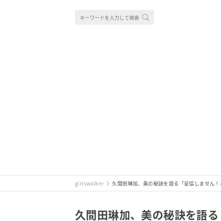
girlswalker
久間田琳加、美の秘訣を語る「妥協しません！
久間田琳加、美の秘訣を語る