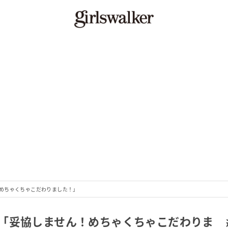
めちゃくちゃこだわりました！」
「妥協しません！めちゃくちゃこだわりま