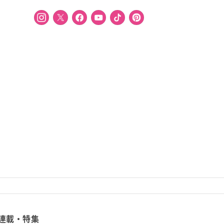
連載・特集