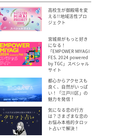
高校生が御殿場を変
える!!地域活性プロ
ジェクト
宮城県がもっと好き
になる！
「EMPOWER MIYAGI
FES. 2024 powered
by TGC」スペシャル
サイト
都心からアクセスも
良く、自然がいっぱ
い！「江戸川区」の
魅力を発信！
気になる恋の行方
は？さまざまな恋の
お悩み本格的タロッ
ト占いで解決！