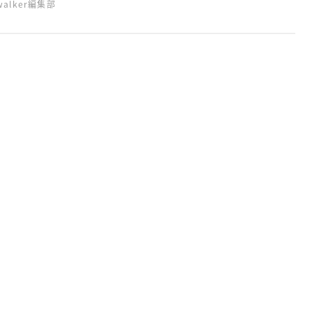
swalker編集部