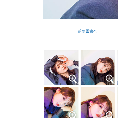
前の画像へ