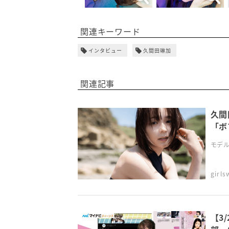
関連キーワード
インタビュー
久間田琳加
関連記事
久間
「ボ
モデル
girl
【3