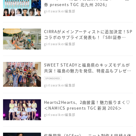
券 presents TGC 北九州 2026』
girlswalker編集部
CIRRAがメインアーティストに追加決定！SP
コラボのサプライズ発表も！『SBI証券
presents TGC 北九州 2026』
girlswalker編集部
SWEET STEADYと福島県のキッズモデルが
共演！福島の魅力を発信、特産品もプレゼン
ト
girlswalker編集部
Hearts2Hearts、2曲披露！魅力振りまく♡
＜NAMICS presents TGC 新潟 2026＞
girlswalker編集部
佐藤⿓我（ACEes）、ニット制作＆田植え体