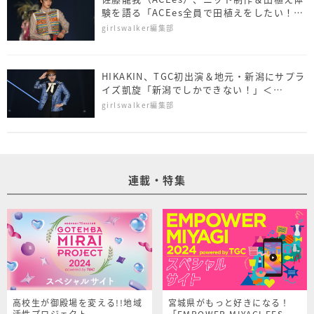
験を語る「ACEes全員で田植えをしたい！」
＜NAMICS presents TGC 新潟 2026＞
girlswalker編集部
HIKAKIN、TGC初出演＆地元・新潟にサプラ
イズ凱旋「新潟でしかできない！」＜
NAMICS presents TGC 新潟 2026＞
girlswalker編集部
連載・特集
高校生が御殿場を変える!!地域
宮城県がもっと好きになる！
活性プロジェクト
「EMPOWER MIYAGI FES.