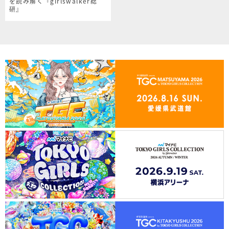
を読み解く『girlswalker総
研』