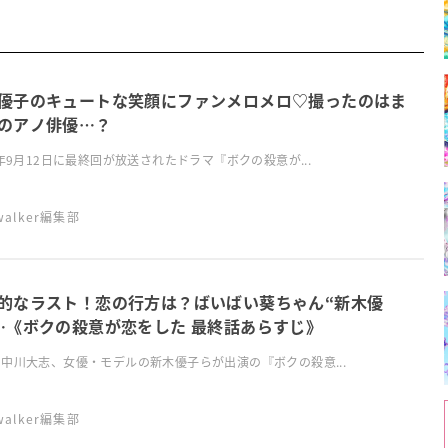
優子のキュートな笑顔にファンメロメロ♡撮ったのはま
のアノ俳優…？
1年9月12日に最終回が放送されたドラマ『ボクの殺意が...
swalker編集部
的なラスト！恋の行方は？ばいばい葵ちゃん“新木優
…《ボクの殺意が恋をした 最終話あらすじ》
中川大志、女優・モデルの新木優子らが出演の『ボクの殺意...
swalker編集部