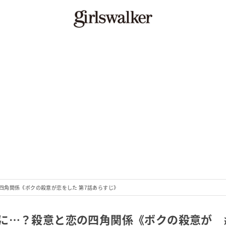
四角関係《ボクの殺意が恋をした 第7話あらすじ》
に…？殺意と恋の四角関係《ボクの殺意が