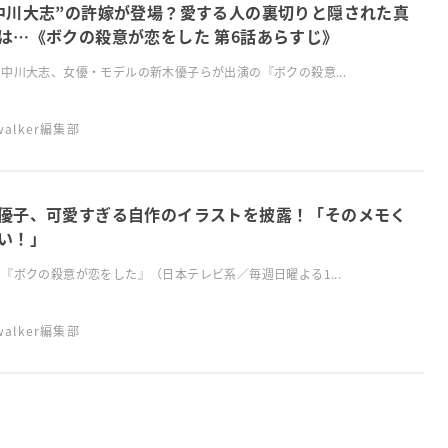
中川大志”の許嫁が登場？愛する人の裏切りと隠された真
は…《ボクの殺意が恋をした 第6話あらすじ》
中川大志、女優・モデルの新木優子らが出演の『ボクの殺意...
swalker編集部
優子、可愛すぎる自作のイラストを披露！「そのメモく
い！」
『ボクの殺意が恋をした』（日本テレビ系／毎週日曜よる1...
swalker編集部