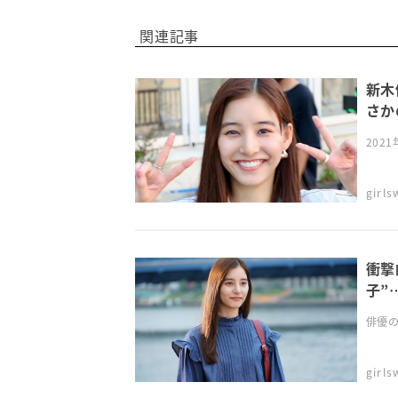
関連記事
新木
さか
202
girl
衝撃
子”
俳優の
girl