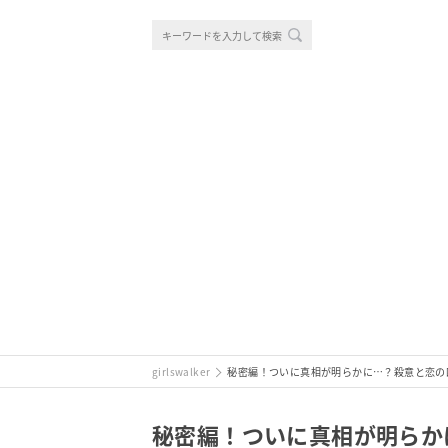
girlswalker
秘密編！ついに真相が明らかに…？殺意と恋の
秘密編！ついに真相が明らか