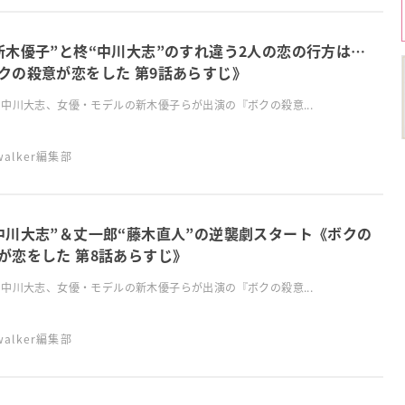
新木優子”と柊“中川大志”のすれ違う2人の恋の行方は…
クの殺意が恋をした 第9話あらすじ》
中川大志、女優・モデルの新木優子らが出演の『ボクの殺意...
swalker編集部
中川大志”＆丈一郎“藤木直人”の逆襲劇スタート《ボクの
が恋をした 第8話あらすじ》
中川大志、女優・モデルの新木優子らが出演の『ボクの殺意...
swalker編集部