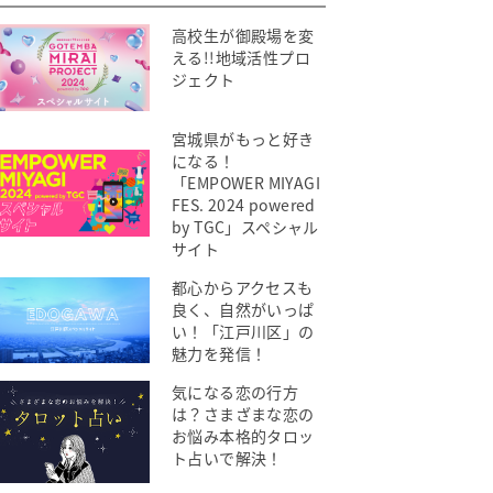
高校生が御殿場を変
える!!地域活性プロ
ジェクト
宮城県がもっと好き
になる！
「EMPOWER MIYAGI
FES. 2024 powered
by TGC」スペシャル
サイト
都心からアクセスも
良く、自然がいっぱ
い！「江戸川区」の
魅力を発信！
気になる恋の行方
は？さまざまな恋の
お悩み本格的タロッ
ト占いで解決！