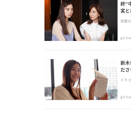
終“
実と
俳優の
girl
新木
ださ
ドラマ
girl