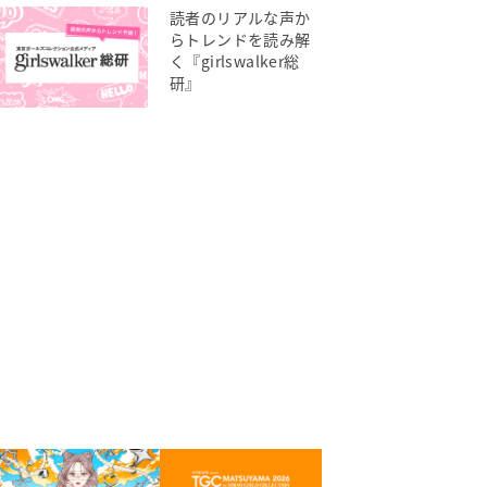
読者のリアルな声か
らトレンドを読み解
く『girlswalker総
研』