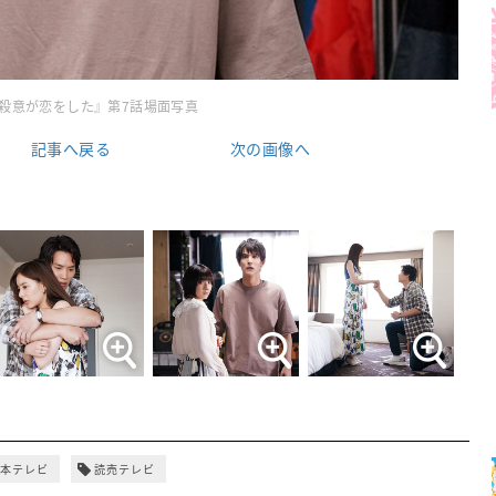
殺意が恋をした』第7話場面写真
記事へ戻る
次の画像へ
本テレビ
読売テレビ