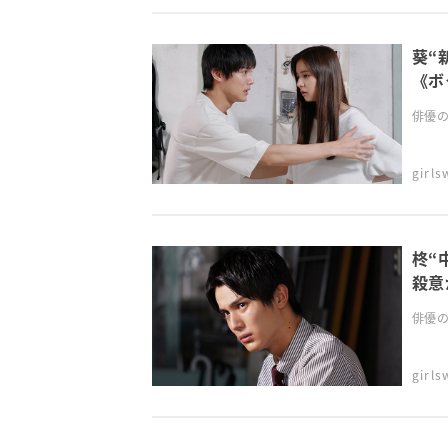
葵“
《ボ
俳優の
girl
柊“
殺意
俳優の
girl