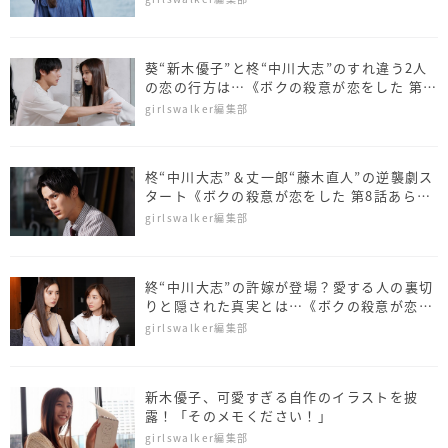
葵“新木優子”と柊“中川大志”のすれ違う2人
の恋の行方は…《ボクの殺意が恋をした 第9
話あらすじ》
girlswalker編集部
柊“中川大志”＆丈一郎“藤木直人”の逆襲劇ス
タート《ボクの殺意が恋をした 第8話あらす
じ》
girlswalker編集部
終“中川大志”の許嫁が登場？愛する人の裏切
りと隠された真実とは…《ボクの殺意が恋を
した 第6話あらすじ》
girlswalker編集部
新木優子、可愛すぎる自作のイラストを披
露！「そのメモください！」
girlswalker編集部