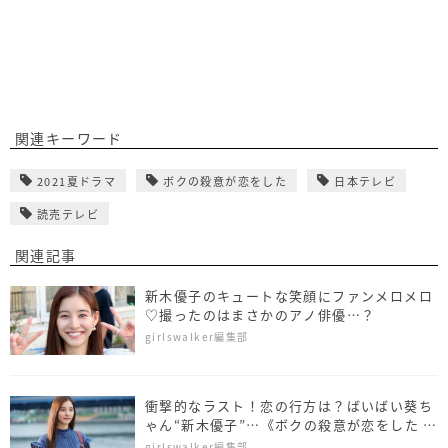
関連キーワード
2021夏ドラマ
ボクの殺意が恋をした
日本テレビ
読売テレビ
関連記事
新木優子のキュートな笑顔にファンメロメロ
♡撮ったのはまさかのアノ俳優…？
girlswalker編集部
衝撃的なラスト！恋の行方は？ばいばい葵ち
ゃん“新木優子”…《ボクの殺意が恋をした 最
終話あらすじ》
girlswalker編集部