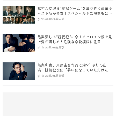
松村沙友理ら“誘拐ゲーム”を取り巻く豪華キ
ャスト陣が発表！スペシャル予告映像も公開
『ゲームの名は誘拐』
girlswalker編集部
亀梨演じる“誘拐犯”に恋するヒロイン役を見
上愛が演じる！危険な恋愛模様に注目
girlswalker編集部
亀梨和也、東野圭吾作品に約5年ぶりの出
演！誘拐犯役に「夢中になっていただけた
ら」
girlswalker編集部