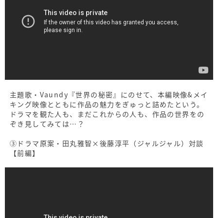
主題歌・Vaundy『世界の秘密』にのせて、本編映像&メイ
キング映像とともに作品の魅力をぎゅっと詰めたという。
ドラマを観た人も、まだこれからの人も、作品の世界をの
ぞき見してみては…？
③ドラマ原案・田丸雅智×後藤淳平（ジャルジャル）対談
【前編】