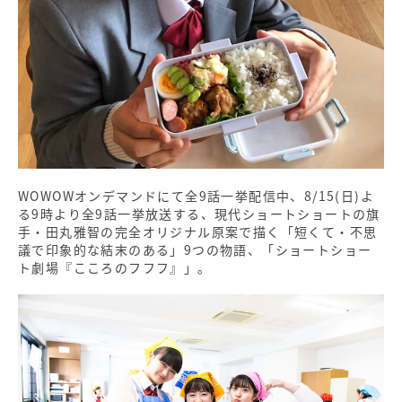
WOWOWオンデマンドにて全9話一挙配信中、8/15(日)よ
る9時より全9話一挙放送する、現代ショートショートの旗
手・田丸雅智の完全オリジナル原案で描く「短くて・不思
議で印象的な結末のある」9つの物語、「ショートショー
ト劇場『こころのフフフ』」。