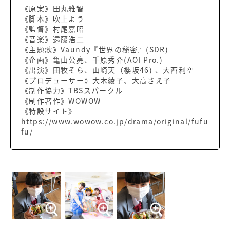
《原案》田丸雅智
《脚本》吹上よう
《監督》村尾嘉昭
《音楽》遠藤浩二
《主題歌》Vaundy『世界の秘密』(SDR)
《企画》亀山公亮、千原秀介(AOI Pro.)
《出演》田牧そら、山崎天（櫻坂46) 、大西利空
《プロデューサー》大木綾子、大高さえ子
《制作協力》TBSスパークル
《制作著作》WOWOW
《特設サイト》
https://www.wowow.co.jp/drama/original/fufu
fu/