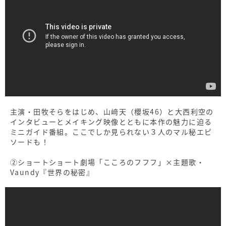
主演・田牧そらをはじめ、山﨑天（櫻坂46）と大西利空の
インタビューとメイキング映像とともに本作の魅力に迫る
ミニガイド番組。ここでしか見られない３人のマル秘エピ
ソードも！
②ショートショート劇場「こころのフフフ」×主題歌・
Vaundy『世界の秘密』