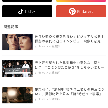
TikTok
Pintarest
関連記事
危うい恋愛模様をあらわすビジュアル公開！
撮影の裏側に迫るインタビュー映像も必見
girlswalker編集部
見上愛が明かした亀梨和也の意外な一面と
は？「“ごほうびたこ焼き”をしちゃいまし
た」
girlswalker編集部
亀梨和也、“誘拐犯”役や見上愛との共演につ
いて、撮影秘話を語る「朝6時起きで現場」
girlswalker編集部