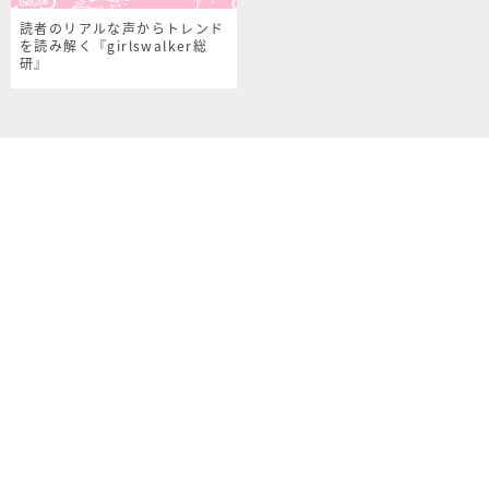
読者のリアルな声からトレンド
を読み解く『girlswalker総
研』