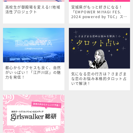
高校生が御殿場を変える!!地域
宮城県がもっと好きになる！
活性プロジェクト
「EMPOWER MIYAGI FES.
2024 powered by TGC」スペ
シャルサイト
都心からアクセスも良く、自然
がいっぱい！「江戸川区」の魅
気になる恋の行方は？さまざま
力を発信！
な恋のお悩み本格的タロット占
いで解決！