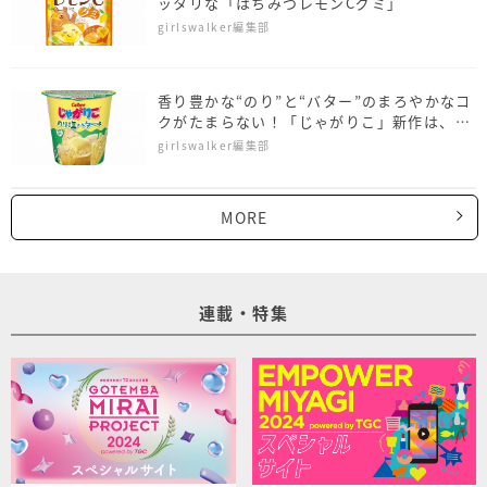
ッタリな「はちみつレモンCグミ」
girlswalker編集部
香り豊かな“のり”と“バター”のまろやかなコ
クがたまらない！「じゃがりこ」新作は、の
り塩バター味
girlswalker編集部
MORE
連載・特集