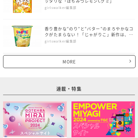
ッタリな「はちみつレモンCグミ」
girlswalker編集部
香り豊かな“のり”と“バター”のまろやかなコ
クがたまらない！「じゃがりこ」新作は、の
り塩バター味
girlswalker編集部
MORE
連載・特集