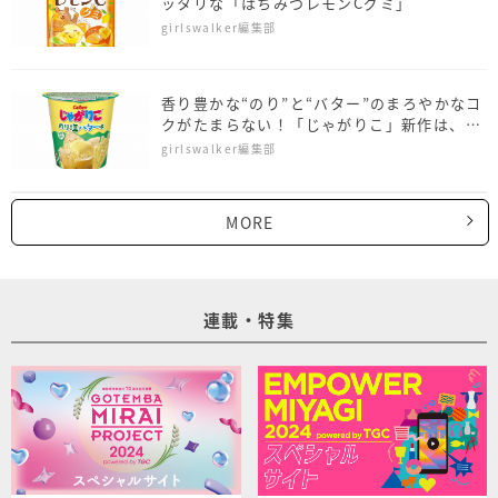
ッタリな「はちみつレモンCグミ」
girlswalker編集部
香り豊かな“のり”と“バター”のまろやかなコ
クがたまらない！「じゃがりこ」新作は、の
り塩バター味
girlswalker編集部
MORE
連載・特集