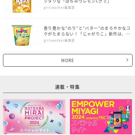
ッタリな「はちみつレモンCグミ」
girlswalker編集部
香り豊かな“のり”と“バター”のまろやかなコ
クがたまらない！「じゃがりこ」新作は、の
り塩バター味
girlswalker編集部
MORE
連載・特集