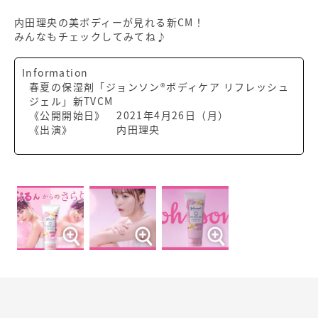
内田理央の美ボディーが見れる新CM！
みんなもチェックしてみてね♪
Information
春夏の保湿剤「ジョンソン®ボディケア リフレッシュ
ジェル」新TVCM
《公開開始日》 2021年4月26日（月）
《出演》 内田理央