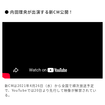
内田理央が出演する新CM公開！
新CMは2021年4月26日（水）から全国で順次放送予定
で、YouTubeでは20日より先行して映像が解禁されてい
る。