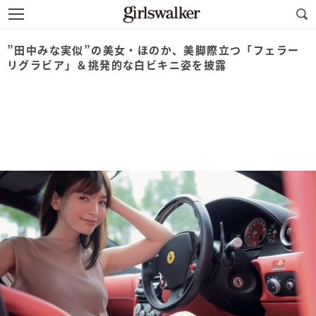
”田中みな実似”の美女・ほのか、美脚際立つ「フェラー
リグラビア」＆挑発的な白ビキニ姿を披露