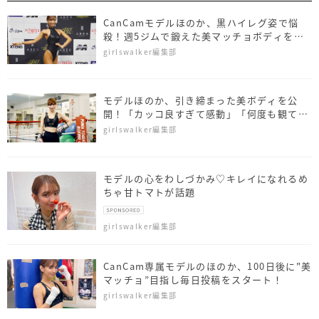
CanCamモデルほのか、黒ハイレグ姿で悩
殺！週5ジムで鍛えた美マッチョボディを披
露
girlswalker編集部
モデルほのか、引き締まった美ボディを公
開！「カッコ良すぎて感動」「何度も観てし
まう」
girlswalker編集部
モデルの心をわしづかみ♡キレイになれるめ
ちゃ甘トマトが話題
girlswalker編集部
CanCam専属モデルのほのか、100日後に"美
マッチョ”目指し毎日投稿をスタート！
girlswalker編集部