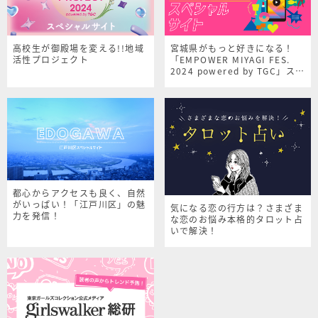
高校生が御殿場を変える!!地域
宮城県がもっと好きになる！
活性プロジェクト
「EMPOWER MIYAGI FES.
2024 powered by TGC」スペ
シャルサイト
都心からアクセスも良く、自然
がいっぱい！「江戸川区」の魅
気になる恋の行方は？さまざま
力を発信！
な恋のお悩み本格的タロット占
いで解決！