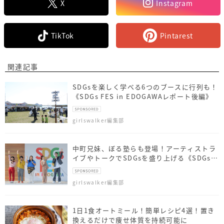
X
Instagram
TikTok
Pintarest
関連記事
SDGsを楽しく学べる6つのブースに行列も！
《SDGs FES in EDOGAWAレポート後編》
girlswalker編集部
中町兄妹、ぼる塾らも登場！アーティストラ
イブやトークでSDGsを盛り上げる《SDGs
FES in EDOGAWA》
girlswalker編集部
1日1食オートミール！簡単レシピ4選！置き
換えるだけで痩せ体質を持続可能に