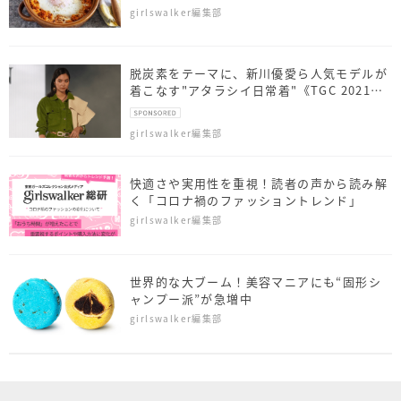
girlswalker編集部
脱炭素をテーマに、新川優愛ら人気モデルが
着こなす"アタラシイ日常着"《TGC 2021
AW 》
girlswalker編集部
快適さや実用性を重視！読者の声から読み解
く「コロナ禍のファッショントレンド」
girlswalker編集部
世界的な大ブーム！美容マニアにも“固形シ
ャンプー派”が急増中
girlswalker編集部