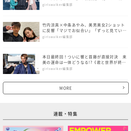
大興奮！
girlswalker編集部
竹内涼真×中条あやみ、美男美女2ショット
に反響「マジでお似合い」「ずっと見ていた
い」
girlswalker編集部
本日最終回！ついに響と首藤が直接対決 来
美の運命は一体どうなる!?《君と世界が終わ
る日に最終回あらすじ》
girlswalker編集部
MORE
連載・特集