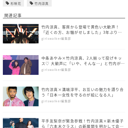
杉咲花
竹内涼真
関連記事
竹内涼真、客席から登場で黄色い大歓声！
「近くの方、お騒がせしました」3年ぶりに
カムバ
girlswalker編集部
中条あやみ×竹内涼真、2人揃って投げキッ
ス♡ 大歓声に「いや、そんな…」と竹内が大
照れ
girlswalker編集部
竹内涼真×溝端淳平、お互いの魅力を語り合
う「日本一女性を守るのが絵になる人」
girlswalker編集部
平手友梨奈が緊急参戦！竹内涼真×新木優子
ら『六本木クラス』の新展開を明かして会場