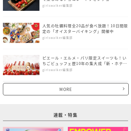
girlswalker編集部
人気の牡蠣料理全20品が食べ放題！10日間限
定の「オイスターバイキング」開催中
girlswalker編集部
ピエール・エルメ・パリ限定スイーツも！い
ちごビュッフェ歴10年の集大成「新・ホテル
でいちご狩り」
girlswalker編集部
MORE
連載・特集