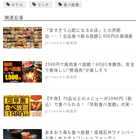
ホテル
ランチ
食べ放題
関連記事
「安すぎて心配になるお店」との声続
出……！全品食べ飲み放題2,000円の居酒屋
girlswalker編集部
1500円で焼肉食べ放題！60分1本勝負、安全
で美味しい“黙焼肉”が楽しそう
girlswalker編集部
【牛角】70品以上のメニューが1980円（税
込）で食べられる！「早割食べ放題」の実施
店舗を拡大
girlswalker編集部
あまおう苺も食べ放題！成城石井ワインバー
で楽しめるチョコレートフォンデュ