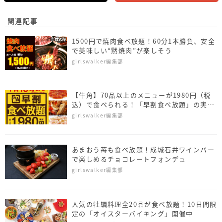
関連記事
1500円で焼肉食べ放題！60分1本勝負、安全
で美味しい“黙焼肉”が楽しそう
girlswalker編集部
【牛角】70品以上のメニューが1980円（税
込）で食べられる！「早割食べ放題」の実施
店舗を拡大
girlswalker編集部
あまおう苺も食べ放題！成城石井ワインバー
で楽しめるチョコレートフォンデュ
girlswalker編集部
人気の牡蠣料理全20品が食べ放題！10日間限
定の「オイスターバイキング」開催中