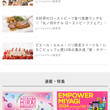
girlswalker編集部
大好評のローストビーフ食べ放題ランチも
♡「丸ノ内ホテル ローストビーフフェア」開
催
girlswalker編集部
ピエール・エルメ・パリ限定スイーツも！い
ちごビュッフェ歴10年の集大成「新・ホテル
でいちご狩り」
girlswalker編集部
連載・特集