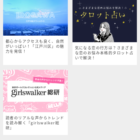
都心からアクセスも良く、自然
がいっぱい！「江戸川区」の魅
気になる恋の行方は？さまざま
力を発信！
な恋のお悩み本格的タロット占
いで解決！
読者のリアルな声からトレンド
を読み解く『girlswalker総
研』