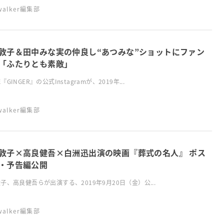
swalker編集部
敦子＆田中みな実の仲良し“あつみな”ショットにファン
「ふたりとも素敵」
GINGER』の公式Instagramが、2019年...
swalker編集部
敦子×高良健吾×白洲迅出演の映画『葬式の名人』 ポス
・予告編公開
子、高良健吾らが出演する、2019年9月20日（金）公...
swalker編集部