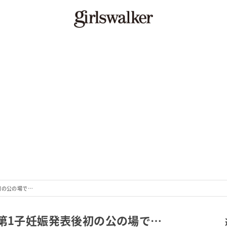
初の公の場で…
、第1子妊娠発表後初の公の場で…