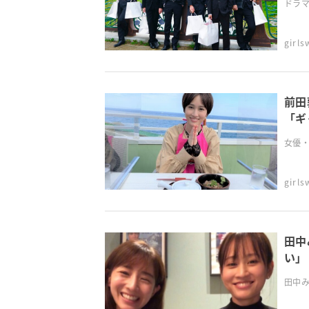
ドラマ
girl
前田
「ギ
女優・
girl
田中
い」
田中みな