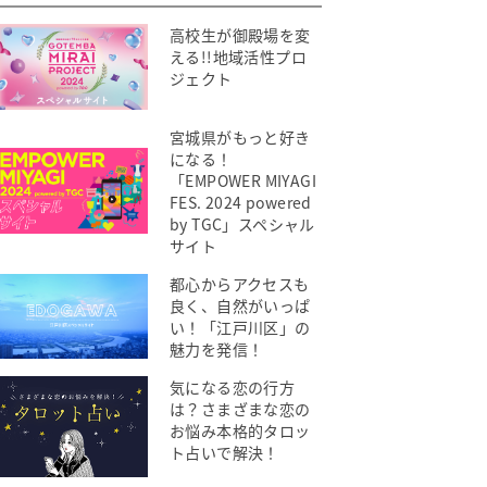
高校生が御殿場を変
える!!地域活性プロ
ジェクト
宮城県がもっと好き
になる！
「EMPOWER MIYAGI
FES. 2024 powered
by TGC」スペシャル
サイト
都心からアクセスも
良く、自然がいっぱ
い！「江戸川区」の
魅力を発信！
気になる恋の行方
は？さまざまな恋の
お悩み本格的タロッ
ト占いで解決！