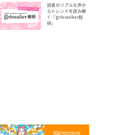
読者のリアルな声か
らトレンドを読み解
く『girlswalker総
研』