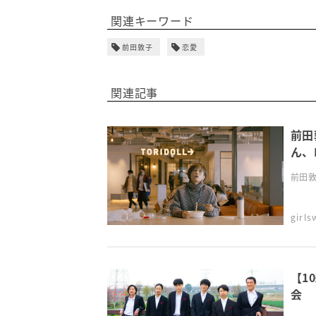
関連キーワード
前田敦子
恋愛
関連記事
前田
ん、
前田敦
girl
【1
会