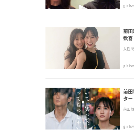
girl
前田
歓喜
女性誌『
girl
前田
ター
前田敦
girl