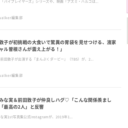
「バイプレイヤーズ」シリーズや、映画『アズミ・ハルコは...
swalker編集部
敦子が初挑戦の大食いで驚異の胃袋を見せつける、濱家
ャル曽根さんが震え上がる！」
前田敦子が出演する『まんぷくダービー』（TBS）が、2...
swalker編集部
みな実＆前田敦子が仲良しハグ♡「こんな関係羨まし
「最高の2人」と反響
実1st写真集公式Instagramが、2019年1...