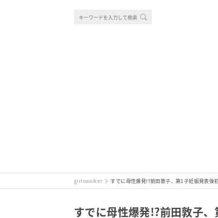
girlswalker
すでに母性爆発!?前田敦子、第1子妊娠発表後
すでに母性爆発!?前田敦子