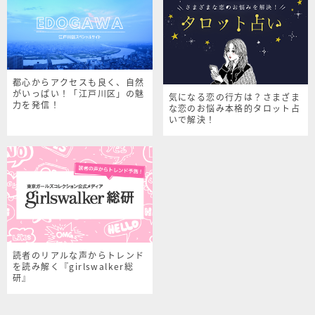
都心からアクセスも良く、自然
がいっぱい！「江戸川区」の魅
気になる恋の行方は？さまざま
力を発信！
な恋のお悩み本格的タロット占
いで解決！
読者のリアルな声からトレンド
を読み解く『girlswalker総
研』