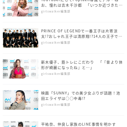
お、憧れは吉木千沙都 「いつか近づきた
い」
girlswalker編集部
PRINCE OF LEGENDで一番王子は片寄涼
太!?おしゃれ王子は清原翔!?14人の王子で
○○な人ゲーム
girlswalker編集部
新木優子、筋トレにこだわり 「『昔より体
形が綺麗になったね』と…」
girlswalker編集部
映画「SUNNY」での美少女ぶりが話題！池
田エライザは○○中毒!?
girlswalker編集部
平祐奈、仲良し家族のLINE事情を明かす