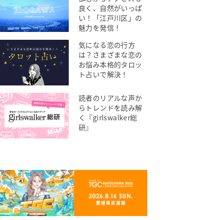
良く、自然がいっぱ
い！「江戸川区」の
魅力を発信！
気になる恋の行方
は？さまざまな恋の
お悩み本格的タロッ
ト占いで解決！
読者のリアルな声か
らトレンドを読み解
く『girlswalker総
研』