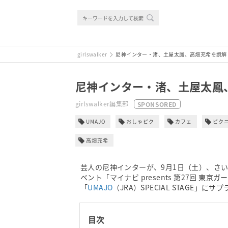
girlswalker
尼神インター・渚、土屋太鳳、高畑充希を誤解
尼神インター・渚、土屋太鳳
girlswalker編集部
SPONSORED
UMAJO
おしゃピク
カフェ
ピク
高畑充希
芸人の尼神インターが、9月1日（土）、さ
ベント「マイナビ presents 第27回 東京ガ
「
UMAJO
（JRA）SPECIAL STAGE」
目次