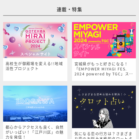
連載・特集
高校生が御殿場を変える!!地域
宮城県がもっと好きになる！
活性プロジェクト
「EMPOWER MIYAGI FES.
2024 powered by TGC」スペ
シャルサイト
都心からアクセスも良く、自然
がいっぱい！「江戸川区」の魅
気になる恋の行方は？さまざま
力を発信！
な恋のお悩み本格的タロット占