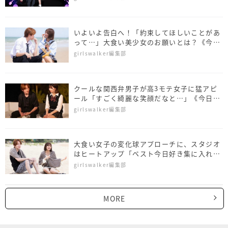
いよいよ告白へ！「約束してほしいことがあ
って…」大食い美少女のお願いとは？《今日
好き ホアヒン編 第4話》
girlswalker編集部
クールな関西弁男子が高3モテ女子に猛アピ
ール「すごく綺麗な笑顔だなと…」《今日好
き ホアヒン編 第3話》
girlswalker編集部
大食い女子の変化球アプローチに、スタジオ
はヒートアップ「ベスト今日好き集に入れて
ほしい」《今日好き ホアヒン編 第2話》
girlswalker編集部
MORE