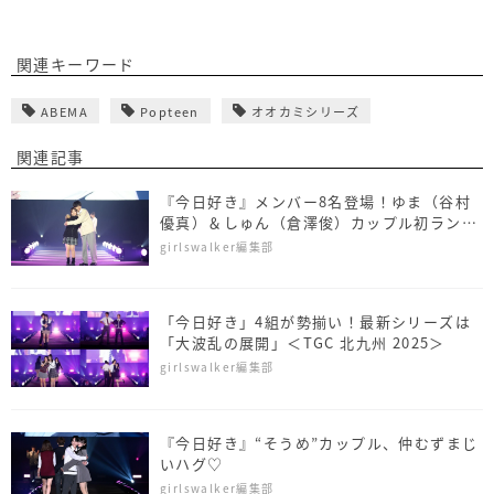
関連キーワード
ABEMA
Popteen
オオカミシリーズ
関連記事
『今日好き』メンバー8名登場！ゆま（谷村
優真）＆しゅん（倉澤俊）カップル初ランウ
ェイ＜SDGs推進 TGC しずおか 2026＞
girlswalker編集部
「今日好き」4組が勢揃い！最新シリーズは
「大波乱の展開」＜TGC 北九州 2025＞
girlswalker編集部
『今日好き』“そうめ”カップル、仲むずまじ
いハグ♡
girlswalker編集部