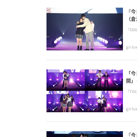
『今
（倉
202
『SDG
girl
「今
開」
『TGC 
girl
『今