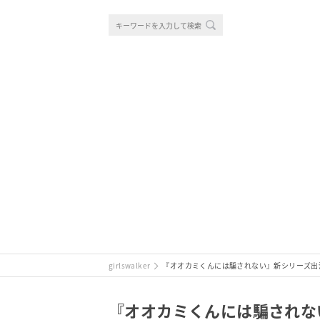
girlswalker
『オオカミくんには騙されない』新シリーズ出演で話題
『オオカミくんには騙されない