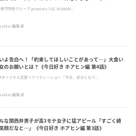
門学校グループ presents TGC KUMAM...
swalker編集部
いよ告白へ！「約束してほしいことがあって…」大食い
女のお願いとは？《今日好き ホアヒン編 第4話》
MAオリジナル恋愛リアリティーショー『今日、好きになり...
swalker編集部
ルな関西弁男子が高3モテ女子に猛アピール「すごく綺
笑顔だなと…」《今日好き ホアヒン編 第3話》