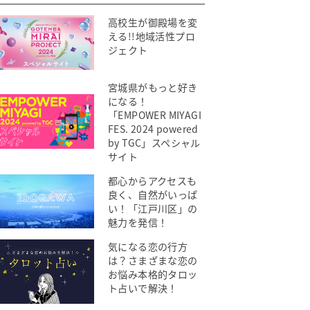
高校生が御殿場を変
える!!地域活性プロ
ジェクト
宮城県がもっと好き
になる！
「EMPOWER MIYAGI
FES. 2024 powered
by TGC」スペシャル
サイト
都心からアクセスも
良く、自然がいっぱ
い！「江戸川区」の
魅力を発信！
気になる恋の行方
は？さまざまな恋の
お悩み本格的タロッ
ト占いで解決！