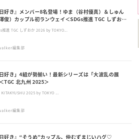
日好き』メンバー8名登場！ゆま（谷村優真）＆しゅん
澤俊）カップル初ランウェイ＜SDGs推進 TGC しずおか
6＞
s推進 TGC しずおか 2026 by TOKYO...
swalker編集部
日好き」4組が勢揃い！最新シリーズは「大波乱の展
＜TGC 北九州 2025＞
KITAKYUSHU 2025 by TOKYO ...
swalker編集部
日好き』“そうめ”カップル、仲むずまじいハグ♡