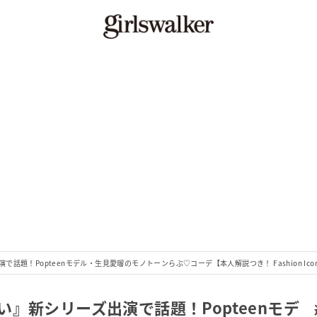
！Popteenモデル・生見愛瑠のモノトーンらぶ♡コーデ【本人解説つき！ Fashion Icon 
』新シリーズ出演で話題！Popteenモデ