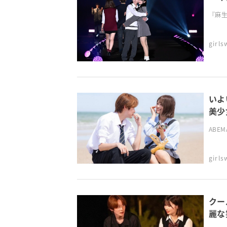
『麻生専
girl
いよ
美少
ABE
girl
クー
麗な