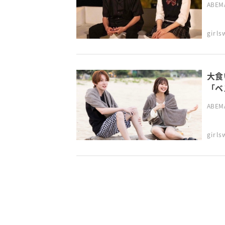
ABE
girl
大食
「ベ
第2
ABE
girl