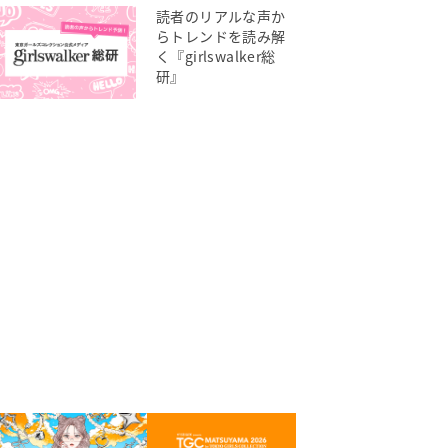
読者のリアルな声か
らトレンドを読み解
く『girlswalker総
研』