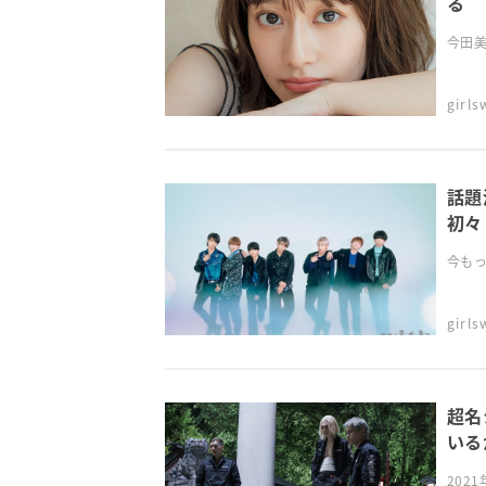
る
今田美
girl
話題
初々
今もっ
girl
超名
いる
202