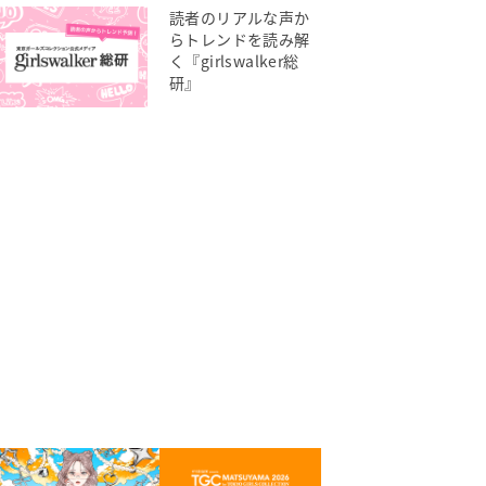
読者のリアルな声か
らトレンドを読み解
く『girlswalker総
研』