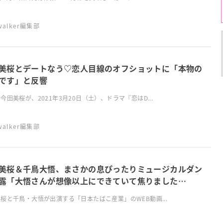
swalker編集部
美桜とデートなう♡恋人目線のオフショットに「本物の
です」と反響
今田美桜が、2021年3月20日（土）、ドラマ『恋はD...
swalker編集部
美桜＆千鳥大悟、まさかの息ぴったりミュージカルダン
露「大悟さんが想像以上にできていて焦りました
）」
桜と千鳥・大悟が出演する「日本たばこ産業」のWEB動画...