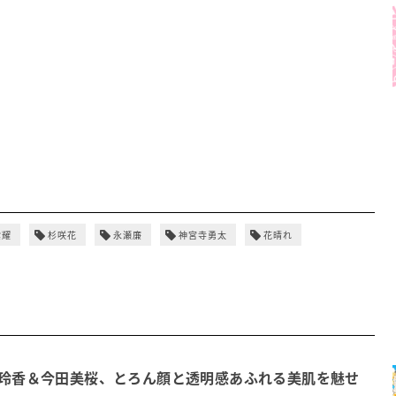
紫耀
杉咲花
永瀬廉
神宮寺勇太
花晴れ
玲香＆今田美桜、とろん顔と透明感あふれる美肌を魅せ