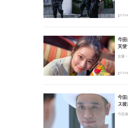
girl
今田
天使
女優・
girl
今田
ス披
（笑
今田美