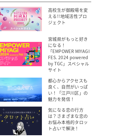
高校生が御殿場を変
える!!地域活性プロ
ジェクト
宮城県がもっと好き
になる！
「EMPOWER MIYAGI
FES. 2024 powered
by TGC」スペシャル
サイト
都心からアクセスも
良く、自然がいっぱ
い！「江戸川区」の
魅力を発信！
気になる恋の行方
は？さまざまな恋の
お悩み本格的タロッ
ト占いで解決！