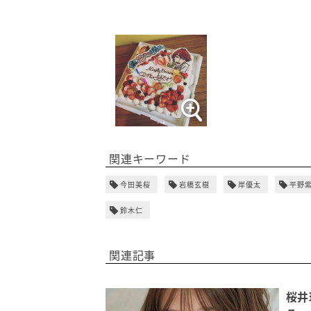
関連キーワード
今田美桜
岩橋玄樹
岸優太
平野
鈴木仁
関連記事
桜井