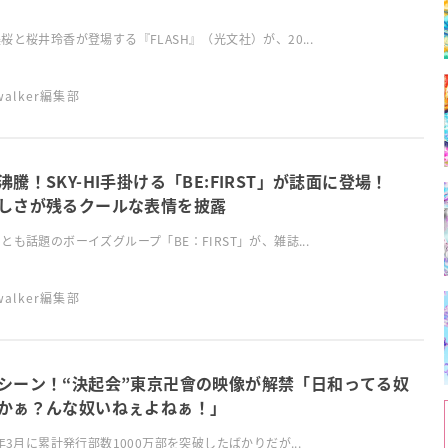
桜と桜井玲香が登場する『FLASH』（光文社）が、20...
swalker編集部
沸騰！SKY-HI手掛ける「BE:FIRST」が誌面に登場！
しさが残るクールな表情を披露
とも話題のボーイズグループ「BE：FIRST」が、雑誌...
swalker編集部
シーン！“決起会”東京卍會の映像が解禁「日和ってる奴
かぁ？んな奴いねぇよねぁ！」
1年3月に累計発行部数1000万部を突破したばかりだが...