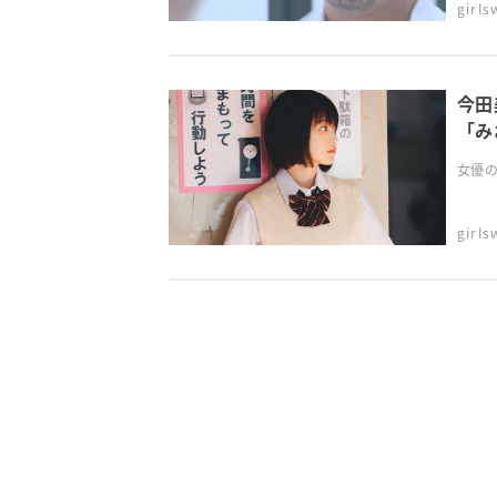
girl
今田
「み
女優の
girl