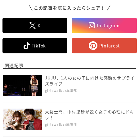
この記事を気に入ったらシェア！
X
Instagram
TikTok
Pintarest
関連記事
JUJU、1人の女の子に向けた感動のサプライ
ズライブ
girlswalker編集部
大倉士門、中村里砂が説く女子の心理にドキ
ッ！
girlswalker編集部