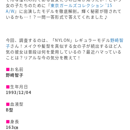
女の子たちのために『
東京ガールズコレクション ’15
A/W
』に出演したモデルを徹底解剖。輝く秘密が隠されて
いるかも…！？一問一答形式で答えてくれました♪
今回、調査するのは、「NYLON」レギュラーモデル
野崎智
子
さん！メイクや髪型を真似する女の子が続出するほど人
気の彼女は普段は何を愛用しているの？最近ハマっている
ことは？リアルな今の気分を教えて！
■
お名前
野崎智子
■
生年月日
1993/12/04
■
血液型
B型
■
身長
163㎝