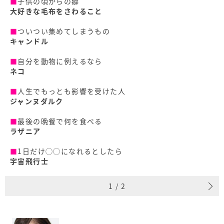
■
子供の頃からの癖
大好きな毛布をさわること
■
ついつい集めてしまうもの
キャンドル
■
自分を動物に例えるなら
ネコ
■
人生でもっとも影響を受けた人
ジャンヌダルク
■
最後の晩餐で何を食べる
ラザニア
■
1日だけ◯◯になれるとしたら
宇宙飛行士
1
/
2