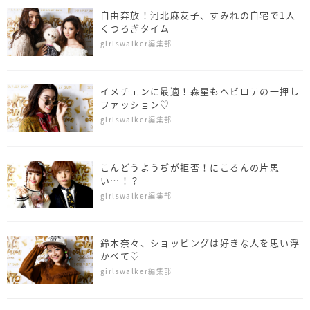
自由奔放！河北麻友子、すみれの自宅で1人
くつろぎタイム
girlswalker編集部
イメチェンに最適！森星もヘビロテの一押し
ファッション♡
girlswalker編集部
こんどうようぢが拒否！にこるんの片思
い…！？
girlswalker編集部
鈴木奈々、ショッピングは好きな人を思い浮
かべて♡
girlswalker編集部