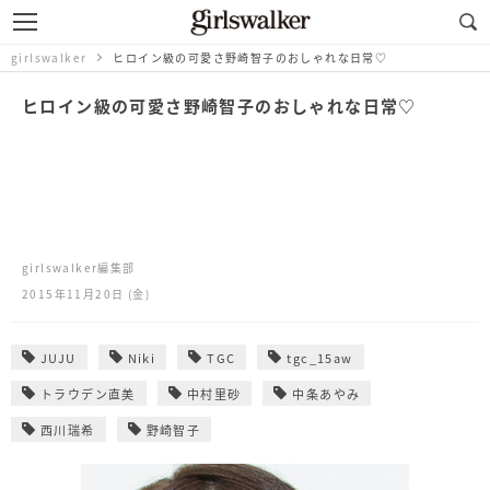
girlswalker
ヒロイン級の可愛さ野崎智子のおしゃれな日常♡
ヒロイン級の可愛さ野崎智子のおしゃれな日常♡
girlswalker編集部
2015年11月20日 (金)
JUJU
Niki
TGC
tgc_15aw
トラウデン直美
中村里砂
中条あやみ
西川瑞希
野崎智子