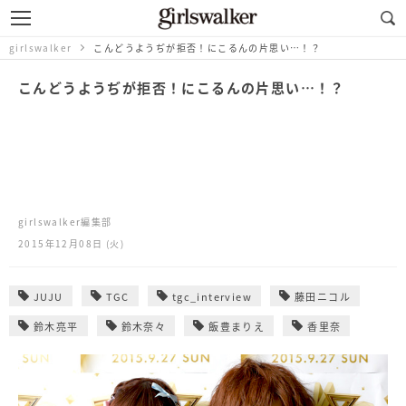
girlswalker
こんどうようぢが拒否！にこるんの片思い…！？
こんどうようぢが拒否！にこるんの片思い…！？
girlswalker編集部
2015年12月08日 (火)
JUJU
TGC
tgc_interview
藤田ニコル
鈴木亮平
鈴木奈々
飯豊まりえ
香里奈