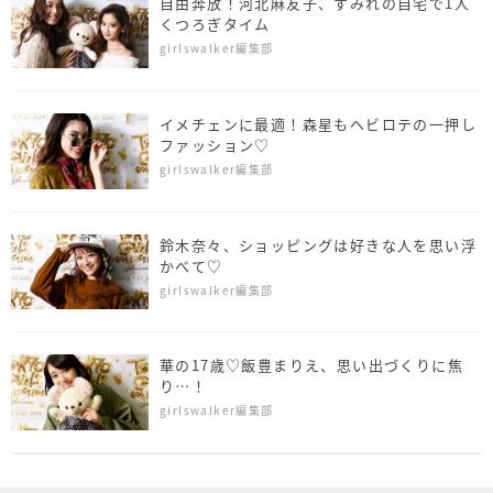
自由奔放！河北麻友子、すみれの自宅で1人
くつろぎタイム
girlswalker編集部
イメチェンに最適！森星もヘビロテの一押し
ファッション♡
girlswalker編集部
鈴木奈々、ショッピングは好きな人を思い浮
かべて♡
girlswalker編集部
華の17歳♡飯豊まりえ、思い出づくりに焦
り…！
girlswalker編集部