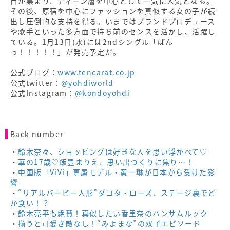
目が集まり、ティーン層を中心として一気に人気となる。
その後、原宿を中心にファッションを真似する女の子が続
出し圧倒的な支持を得る。いまではブランドプロデュース
や歌手といった多方面で持ち前のセンスを活かし、活躍し
ている。1月13日(水)には2ndシングル「ぱん
っ！！！！！」が発売予定だ。
公式ブログ：
www.tencarat.co.jp
公式twitter：
@yohdiworld
公式Instagram：
@kondoyohdi
Back number
・
鈴木奈々、ショッピングは好きな人を思い浮かべて♡
・
華の17歳♡飯豊まりえ、思い出づくりに焦り…！
・
中国版「ViVi」専属モデル・黄一琳が日本から受けた影
響
・
“リアルバービー人形”ダコタ・ローズ、ステージ裏でど
か食い！？
・
鈴木亮平も絶賛！真似したい香里奈のハンサムルック
・
揃うと可愛さ敵なし！“みよまな”の双子エピソード