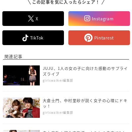
この記事を気に入ったらシェア！
X
Instagram
TikTok
Pintarest
関連記事
JUJU、1人の女の子に向けた感動のサプライ
ズライブ
girlswalker編集部
大倉士門、中村里砂が説く女子の心理にドキ
ッ！
girlswalker編集部