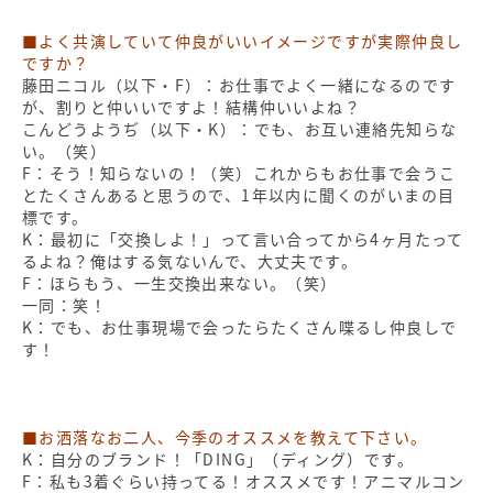
■よく共演していて仲良がいいイメージですが実際仲良し
ですか？
藤田ニコル（以下・F）：お仕事でよく一緒になるのです
が、割りと仲いいですよ！結構仲いいよね？
こんどうようぢ（以下・K）：でも、お互い連絡先知らな
い。（笑）
F：そう！知らないの！（笑）これからもお仕事で会うこ
とたくさんあると思うので、1年以内に聞くのがいまの目
標です。
K：最初に「交換しよ！」って言い合ってから4ヶ月たって
るよね？俺はする気ないんで、大丈夫です。
F：ほらもう、一生交換出来ない。（笑）
一同：笑！
K：でも、お仕事現場で会ったらたくさん喋るし仲良しで
す！
■お洒落なお二人、今季のオススメを教えて下さい。
K：自分のブランド！「DING」（ディング）です。
F：私も3着ぐらい持ってる！オススメです！アニマルコン