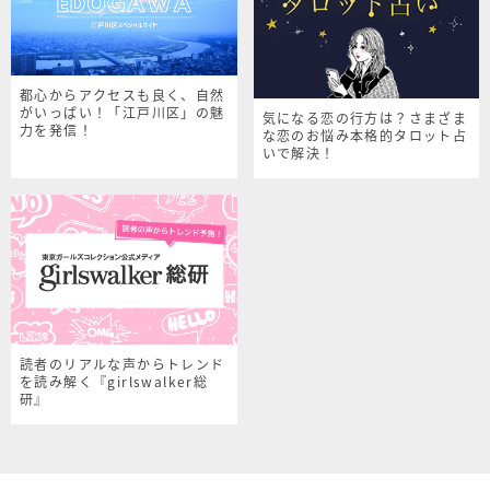
都心からアクセスも良く、自然
がいっぱい！「江戸川区」の魅
気になる恋の行方は？さまざま
力を発信！
な恋のお悩み本格的タロット占
いで解決！
読者のリアルな声からトレンド
を読み解く『girlswalker総
研』