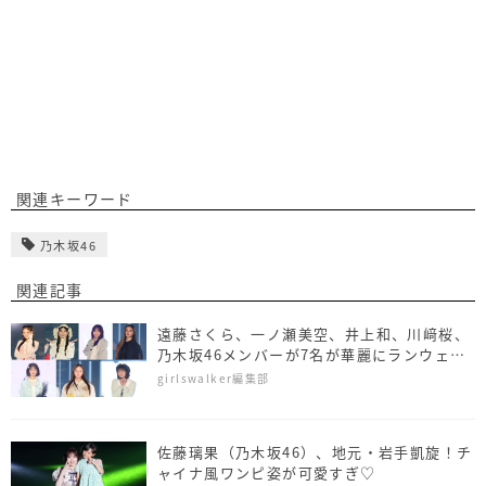
関連キーワード
乃木坂46
関連記事
遠藤さくら、一ノ瀬美空、井上和、川﨑桜、
乃木坂46メンバーが7名が華麗にランウェイ
＜TGC 2026 S/S＞
girlswalker編集部
佐藤璃果（乃木坂46）、地元・岩手凱旋！チ
ャイナ風ワンピ姿が可愛すぎ♡