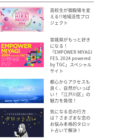
高校生が御殿場を変
える!!地域活性プロ
ジェクト
宮城県がもっと好き
になる！
「EMPOWER MIYAGI
FES. 2024 powered
by TGC」スペシャル
サイト
都心からアクセスも
良く、自然がいっぱ
い！「江戸川区」の
魅力を発信！
気になる恋の行方
は？さまざまな恋の
お悩み本格的タロッ
ト占いで解決！