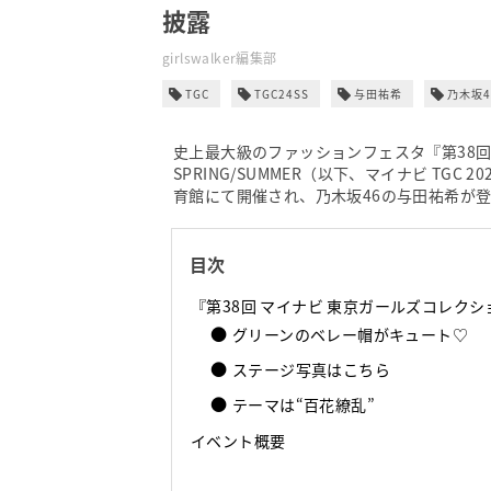
披露
girlswalker編集部
TGC
TGC24SS
与田祐希
乃木坂4
史上最大級のファッションフェスタ『第38回 
SPRING/SUMMER（以下、マイナビ TGC
育館にて開催され、乃木坂46の与田祐希が
目次
『第38回 マイナビ 東京ガールズコレクション 2
グリーンのベレー帽がキュート♡
ステージ写真はこちら
テーマは“百花繚乱”
イベント概要