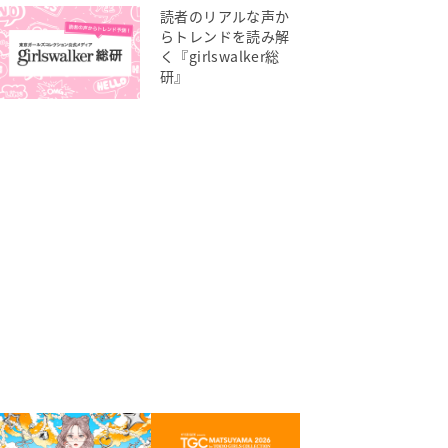
読者のリアルな声か
らトレンドを読み解
く『girlswalker総
研』