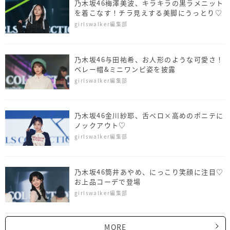
乃木坂46梅澤美波、キラキラの黒ラメニット
を着こなす！チラ見えする美脚にうっとり♡
girlswalker編集部
乃木坂46与田祐希、お人形のような可愛さ！
ベレー帽&ミニワンピ姿を披露
girlswalker編集部
乃木坂46金川紗耶、舌ペロ×高めのポニテに
ノックアウト♡
girlswalker編集部
乃木坂46筒井あやめ、にっこり笑顔に注目♡
お上品コーデで登場
girlswalker編集部
MORE