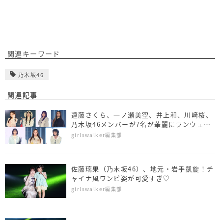
関連キーワード
乃木坂46
関連記事
遠藤さくら、一ノ瀬美空、井上和、川﨑桜、
乃木坂46メンバーが7名が華麗にランウェイ
＜TGC 2026 S/S＞
girlswalker編集部
佐藤璃果（乃木坂46）、地元・岩手凱旋！チ
ャイナ風ワンピ姿が可愛すぎ♡
girlswalker編集部