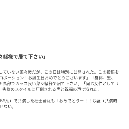
々緒様で居て下さい」
プンにしていない菜々緒だが、この日は特別に公開された。この投稿を
ロポーション！お誕生日おめでとうございます」「身体、髪、
も素敵でカッコ良い菜々緒様で居て下さい」「同じ女性としてリ
、抜群のスタイルに圧倒される声と祝福の声で溢れた。
TBS系）で共演した福士蒼汰も「おめでとうー！！沙羅（共演時
せない。
調