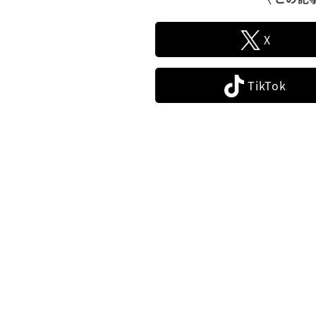
X
TikTok