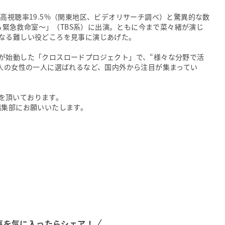
高視聴率19.5%（関東地区、ビデオリサーチ調べ）と驚異的な数
走る緊急救命室～」（TBS系）に出演。ともに今まで菜々緒が演じ
なる難しい役どころを見事に演じあげた。
が始動した「クロスロードプロジェクト」で、“様々な分野で活
4人の女性の一人に選ばれるなど、国内外から注目が集まってい
可を頂いております。
er編集部にお願いいたします。
事を気に入ったらシェア！