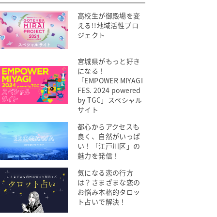
高校生が御殿場を変
える!!地域活性プロ
ジェクト
宮城県がもっと好き
になる！
「EMPOWER MIYAGI
FES. 2024 powered
by TGC」スペシャル
サイト
都心からアクセスも
良く、自然がいっぱ
い！「江戸川区」の
魅力を発信！
気になる恋の行方
は？さまざまな恋の
お悩み本格的タロッ
ト占いで解決！