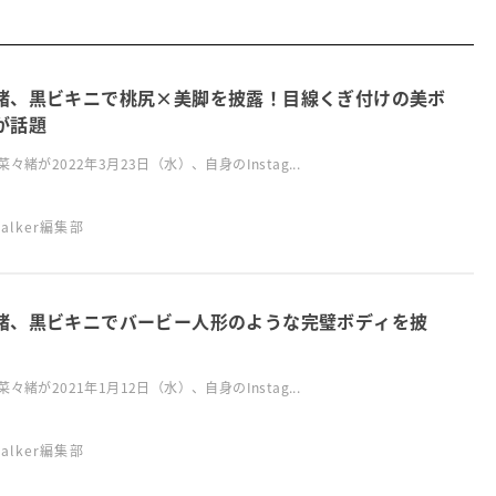
緒、黒ビキニで桃尻×美脚を披露！目線くぎ付けの美ボ
が話題
々緒が2022年3月23日（水）、自身のInstag...
swalker編集部
緒、黒ビキニでバービー人形のような完璧ボディを披
々緒が2021年1月12日（水）、自身のInstag...
swalker編集部