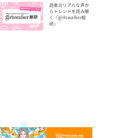
読者のリアルな声か
らトレンドを読み解
く『girlswalker総
研』