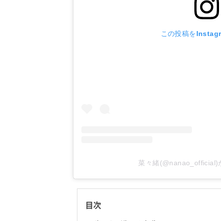
この投稿をInstag
菜々緒(@nanao_offic
目次