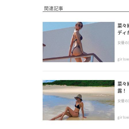
関連記事
菜々
ディ
女優の菜
girl
菜々
露！
女優の菜
girl