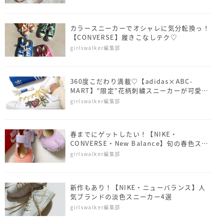
カラースニーカーでオシャレに気分転換っ！
【CONVERSE】履きこなしテク♡
girlswalker編集部
360度こだわり満載♡【adidas×ABC-
MART】“限定”花柄刺繍スニーカーが可愛す
ぎて争奪戦…！
girlswalker編集部
春までにゲットしたい！【NIKE・
CONVERSE・New Balance】旬の春色スニ
ーカー4選
girlswalker編集部
新作もあり！【NIKE・ニューバランス】人
気ブランドの淡色スニーカー4選
girlswalker編集部