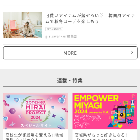
可愛いアイテムが勢ぞろい♡ 韓国風アイテ
ムで秋冬コーデを楽しもう
girlswalker編集部
MORE
連載・特集
高校生が御殿場を変える!!地域
宮城県がもっと好きになる！
活性プロジェクト
「EMPOWER MIYAGI FES.