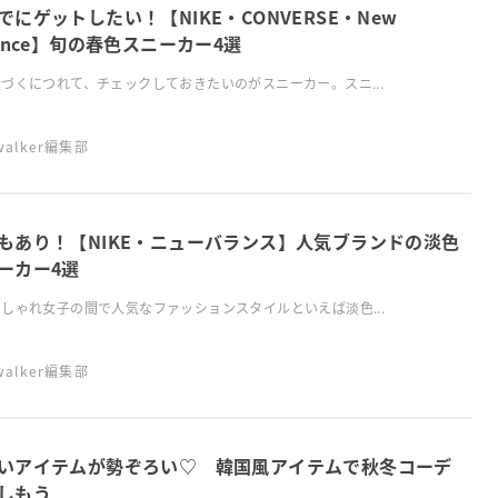
でにゲットしたい！【NIKE・CONVERSE・New
lance】旬の春色スニーカー4選
づくにつれて、チェックしておきたいのがスニーカー。スニ...
swalker編集部
もあり！【NIKE・ニューバランス】人気ブランドの淡色
ーカー4選
しゃれ女子の間で人気なファッションスタイルといえば淡色...
swalker編集部
いアイテムが勢ぞろい♡ 韓国風アイテムで秋冬コーデ
しもう