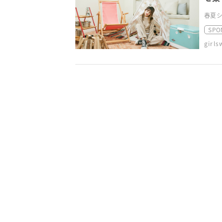
春夏シ
SPO
girl