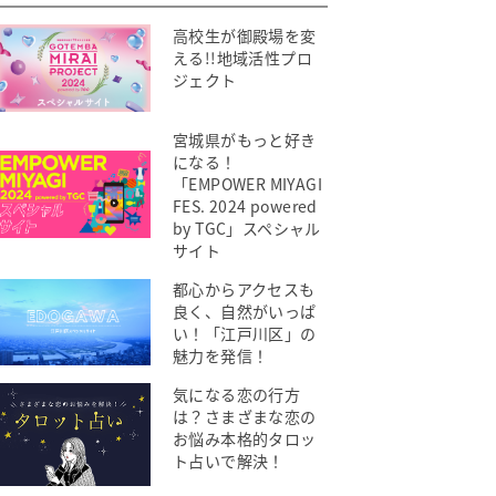
高校生が御殿場を変
える!!地域活性プロ
ジェクト
宮城県がもっと好き
になる！
「EMPOWER MIYAGI
FES. 2024 powered
by TGC」スペシャル
サイト
都心からアクセスも
良く、自然がいっぱ
い！「江戸川区」の
魅力を発信！
気になる恋の行方
は？さまざまな恋の
お悩み本格的タロッ
ト占いで解決！