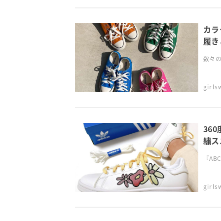
カラ
履き
数々の
girl
36
繍ス
『AB
girl