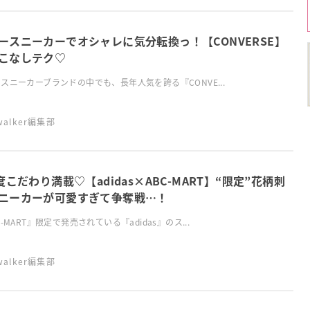
ースニーカーでオシャレに気分転換っ！【CONVERSE】
こなしテク♡
スニーカーブランドの中でも、長年人気を誇る『CONVE...
swalker編集部
0度こだわり満載♡【adidas×ABC-MART】“限定”花柄刺
ニーカーが可愛すぎて争奪戦…！
C-MART』限定で発売されている『adidas』のス...
swalker編集部