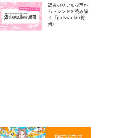
読者のリアルな声か
らトレンドを読み解
く『girlswalker総
研』