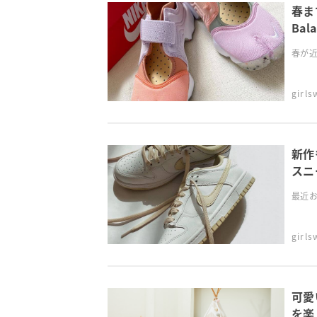
春ま
Ba
春が近
girl
新作
スニ
最近お
girl
可愛
を楽