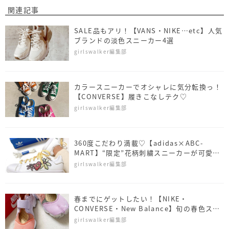
関連記事
SALE品もアリ！【VANS・NIKE…etc】人気
ブランドの淡色スニーカー4選
girlswalker編集部
カラースニーカーでオシャレに気分転換っ！
【CONVERSE】履きこなしテク♡
girlswalker編集部
360度こだわり満載♡【adidas×ABC-
MART】“限定”花柄刺繍スニーカーが可愛す
ぎて争奪戦…！
girlswalker編集部
春までにゲットしたい！【NIKE・
CONVERSE・New Balance】旬の春色スニ
ーカー4選
girlswalker編集部