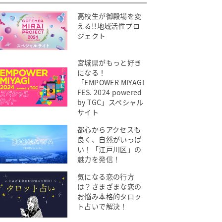
高校生が御殿場を変
える!!地域活性プロ
ジェクト
宮城県がもっと好き
になる！
「EMPOWER MIYAGI
FES. 2024 powered
by TGC」スペシャル
サイト
都心からアクセスも
良く、自然がいっぱ
い！「江戸川区」の
魅力を発信！
気になる恋の行方
は？さまざまな恋の
お悩み本格的タロッ
ト占いで解決！