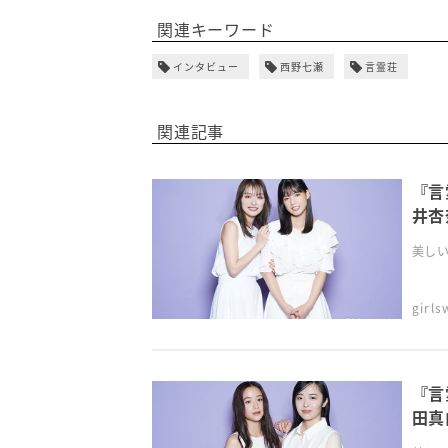
関連キーワード
インタビュー
西野七瀬
言霊荘
関連記事
『言
井杏
美しい
girl
『言
田真