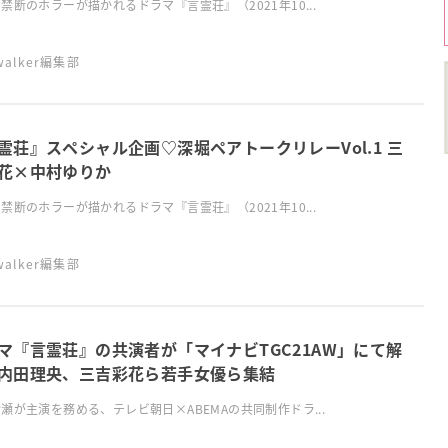
禁断のホラーが描かれるドラマ『言霊荘』（2021年10...
swalker編集部
霊荘』スペシャル企画♡深堀ペアトークリレーVol.1 三
花×中村ゆりか
禁断のホラーが描かれるドラマ『言霊荘』（2021年10...
swalker編集部
マ『言霊荘』の共演者が「マイナビTGC21AW」にて解
内田理央、三吉彩花ら若手女優ら集結
瀬が主演を務める、テレビ朝日×ABEMAの共同制作ドラ...