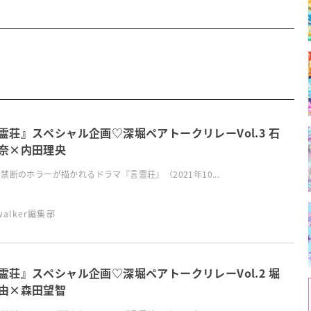
霊荘』スペシャル企画♡深堀ペアトークリレーVol.3 石
奈×内田理央
禁断のホラーが描かれるドラマ『言霊荘』（2021年10...
swalker編集部
霊荘』スペシャル企画♡深堀ペアトークリレーVol.2 堀
由×森田望智