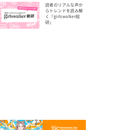
読者のリアルな声か
らトレンドを読み解
く『girlswalker総
研』