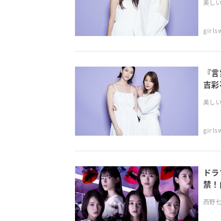
美しい
girl
『言
吉彩
美しい
girl
ドラ
禁！
西野七