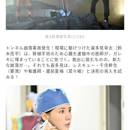
第4話場面写真(C)TBS
トンネル崩落事故発生！現場に駆けつけた喜多見幸太（鈴
木亮平）は、移植手術のため心臓を運搬中の医師が、ガレ
キに埋まっていることに気づく。救出に挑むものの、新た
な崩落が…。それでも喜多見は、レスキュー・千住幹生
（要潤）や看護師・蔵前夏梅（菜々緒）と決死の突入を試
みる！