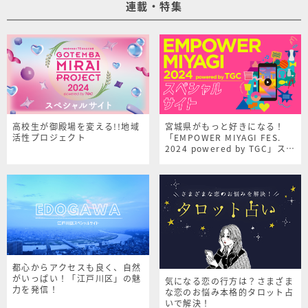
連載・特集
高校生が御殿場を変える!!地域
宮城県がもっと好きになる！
活性プロジェクト
「EMPOWER MIYAGI FES.
2024 powered by TGC」スペ
シャルサイト
都心からアクセスも良く、自然
がいっぱい！「江戸川区」の魅
気になる恋の行方は？さまざま
力を発信！
な恋のお悩み本格的タロット占
いで解決！