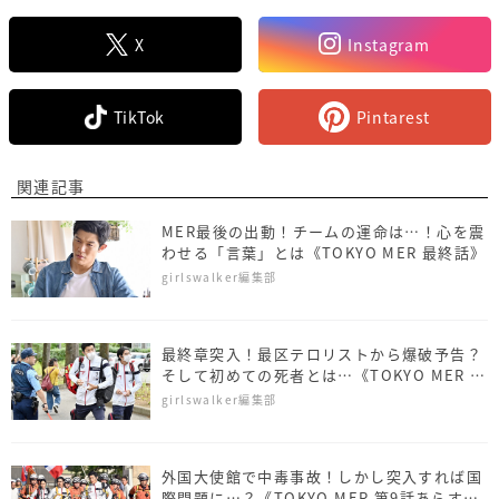
X
Instagram
TikTok
Pintarest
関連記事
MER最後の出動！チームの運命は…！心を震
わせる「言葉」とは《TOKYO MER 最終話》
girlswalker編集部
最終章突入！最区テロリストから爆破予告？
そして初めての死者とは…《TOKYO MER 第
10話あらすじ》
girlswalker編集部
外国大使館で中毒事故！しかし突入すれば国
際問題に…？《TOKYO MER 第9話あらす