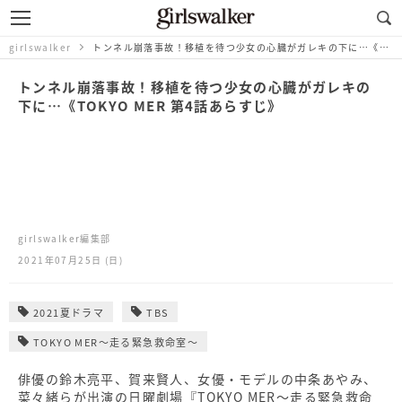
girlswalker
トンネル崩落事故！移植を待つ少女の心臓がガレキの下に…《TOKYO MER 第4話あらすじ》
トンネル崩落事故！移植を待つ少女の心臓がガレキの
下に…《TOKYO MER 第4話あらすじ》
girlswalker編集部
2021年07月25日 (日)
2021夏ドラマ
TBS
TOKYO MER～走る緊急救命室～
俳優の鈴木亮平、賀来賢人、女優・モデルの中条あやみ、
菜々緒らが出演の日曜劇場『TOKYO MER～走る緊急救命