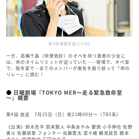
第4話場面写真(C)TBS
一方、高輪千晶（仲里依紗）のオペを待つ患者の少女に
は、命のタイムリミットが迫っていた——現場で、オペ室
で、指令室で…全てのメンバーが勇気を振り絞って「命の
リレー」に挑む！
日曜劇場『TOKYO MER～走る緊急救命室
～』概要
第4話 放送 7月25日（日）夜21時00分～（TBS系）
《出演》鈴木亮平 賀来賢人 中条あやみ 要潤 小手伸也 佐野
勇斗 佐藤栞里 フォンチー 佐藤寛太 菜々緒 鶴見辰吾 橋本
さとし 仲里依紗 石田ゆり子