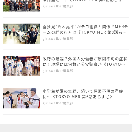
じ》
girlswalker編集部
喜多見“鈴木亮平”がテロ組織と関係？MERチ
ームの絆の行方は《TOKYO MER 第8話あら
すじ》
girlswalker編集部
政府の陰謀？外国人労働者が原因不明の症状
に！現場には何故か公安警察が《TOKYO
MER 第7話あらすじ》
girlswalker編集部
小学生が謎の失踪、続いて原因不明の重症
に…《TOKYO MER 第6話あらすじ》
girlswalker編集部