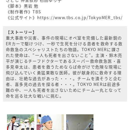
《脚本》黒岩 勉
《制作著作》TBS
《公式サイト》https://www.tbs.co.jp/TokyoMER_tbs/
【ストーリー】
重大事故や災害、事件の現場にオペ室を完備した最新鋭の
ERカーで駆けつけ、一秒で生死を分ける患者を救命する救
命救急のスペシャリストたちの物語。TOKYO MERに課さ
れた使命は、“一人も死者を出さないこと”。主演・鈴木亮
平が演じるチーフドクターであるスーパー救命救急医・喜
多見幸太は、患者を救うためならば命がけで危険な現場に
飛び込んでいく勇猛果敢な医師。彼が献身的に救命する理
由は、壮絶な過去があった・・・。チームを潰そうと企む
者、喜多見の過去を探る者・・・。TOKYO MERは前途多
難の中、一人も死者を出さないためにチーム一丸となって
命を巡る壮大な戦いに挑む。