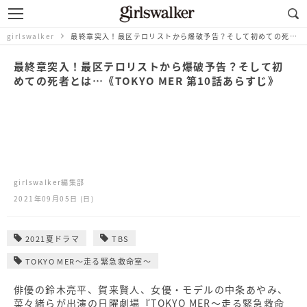
girlswalker
最終章突入！最区テロリストから爆破予告？そして初めての死者とは…《TOKYO MER 第10話あらすじ》
最終章突入！最区テロリストから爆破予告？そして初
めての死者とは…《TOKYO MER 第10話あらすじ》
girlswalker編集部
2021年09月05日 (日)
2021夏ドラマ
TBS
TOKYO MER～走る緊急救命室～
俳優の鈴木亮平、賀来賢人、女優・モデルの中条あやみ、
菜々緒らが出演の日曜劇場『TOKYO MER～走る緊急救命