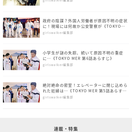
girlswalker編集部
政府の陰謀？外国人労働者が原因不明の症状
に！現場には何故か公安警察が《TOKYO
MER 第7話あらすじ》
girlswalker編集部
小学生が謎の失踪、続いて原因不明の重症
に…《TOKYO MER 第6話あらすじ》
girlswalker編集部
絶対絶命の密室！エレベーターに閉じ込めら
れた妊婦は…《TOKYO MER 第5話あらす
じ》
girlswalker編集部
連載・特集