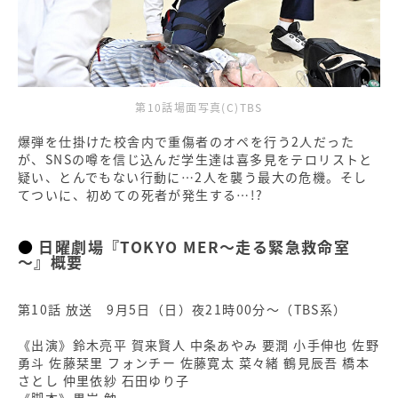
第10話場面写真(C)TBS
爆弾を仕掛けた校舎内で重傷者のオペを行う2人だった
が、SNSの噂を信じ込んだ学生達は喜多見をテロリストと
疑い、とんでもない行動に…2人を襲う最大の危機。そし
てついに、初めての死者が発生する…!?
日曜劇場『TOKYO MER～走る緊急救命室
～』概要
第10話 放送 9月5日（日）夜21時00分～（TBS系）
《出演》鈴木亮平 賀来賢人 中条あやみ 要潤 小手伸也 佐野
勇斗 佐藤栞里 フォンチー 佐藤寛太 菜々緒 鶴見辰吾 橋本
さとし 仲里依紗 石田ゆり子
《脚本》黒岩 勉