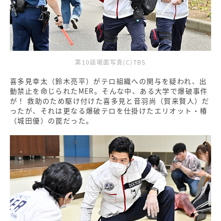
第10話場面写真(C)TBS
喜多見幸太（鈴木亮平）がテロ組織への関与を疑われ、出
動禁止を命じられたMER。そんな中、ある大学で爆破事件
が！ 救助のため駆け付けた喜多見と音羽尚（賀来賢人）だ
ったが、それは更なる爆破テロを仕掛けたエリオット・椿
（城田優）の罠だった。