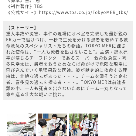
《制作著作》TBS
《公式サイト》https://www.tbs.co.jp/TokyoMER_tbs/
【ストーリー】
重大事故や災害、事件の現場にオペ室を完備した最新鋭の
ERカーで駆けつけ、一秒で生死を分ける患者を救命する救
命救急のスペシャリストたちの物語。TOKYO MERに課さ
れた使命は、“一人も死者を出さないこと”。主演・鈴木亮
平が演じるチーフドクターであるスーパー救命救急医・喜
多見幸太は、患者を救うためならば命がけで危険な現場に
飛び込んでいく勇猛果敢な医師。彼が献身的に救命する理
由は、壮絶な過去があった・・・。チームを潰そうと企む
者、喜多見の過去を探る者・・・。TOKYO MERは前途多
難の中、一人も死者を出さないためにチーム一丸となって
命を巡る壮大な戦いに挑む。