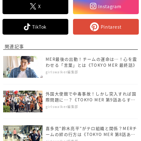
X
Instagram
TikTok
Pintarest
関連記事
MER最後の出動！チームの運命は…！心を震
わせる「言葉」とは《TOKYO MER 最終話》
girlswalker編集部
外国大使館で中毒事故！しかし突入すれば国
際問題に…？《TOKYO MER 第9話あらす
じ》
girlswalker編集部
喜多見“鈴木亮平”がテロ組織と関係？MERチ
ームの絆の行方は《TOKYO MER 第8話あら
すじ》