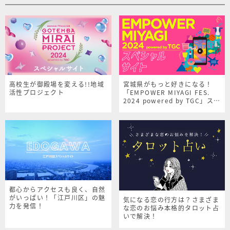
高校生が御殿場を変える!!地域
宮城県がもっと好きになる！
活性プロジェクト
「EMPOWER MIYAGI FES.
2024 powered by TGC」スペ
シャルサイト
都心からアクセスも良く、自然
がいっぱい！「江戸川区」の魅
気になる恋の行方は？さまざま
力を発信！
な恋のお悩み本格的タロット占
いで解決！