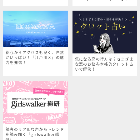
シャルサイト
都心からアクセスも良く、自然
がいっぱい！「江戸川区」の魅
気になる恋の行方は？さまざま
力を発信！
な恋のお悩み本格的タロット占
いで解決！
読者のリアルな声からトレンド
を読み解く『girlswalker総
研』