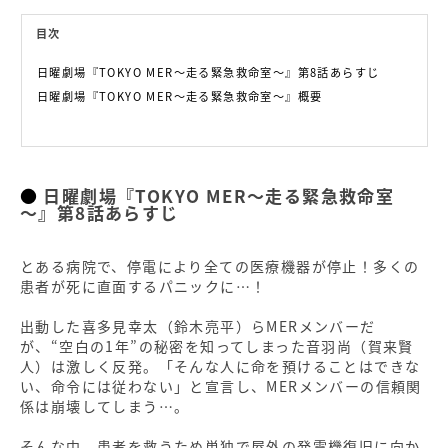
目次
日曜劇場『TOKYO MER～走る緊急救命室～』第8話あらすじ
日曜劇場『TOKYO MER～走る緊急救命室～』概要
日曜劇場『TOKYO MER～走る緊急救命室
～』第8話あらすじ
とある病院で、停電により全ての医療機器が停止！多くの
患者が死に直面するパニックに…！
出動した喜多見幸太（鈴木亮平）らMERメンバーだ
が、“空白の1年”の秘密を知ってしまった音羽尚（賀来賢
人）は激しく反発。「そんな人に命を預けることはできな
い、命令には従わない」と宣言し、MERメンバーの信頼関
係は崩壊してしまう…。
そんな中、患者を救うため単独で屋外の発電機復旧に向か