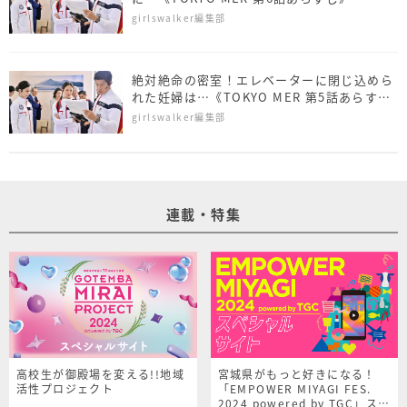
girlswalker編集部
絶対絶命の密室！エレベーターに閉じ込めら
れた妊婦は…《TOKYO MER 第5話あらす
じ》
girlswalker編集部
連載・特集
高校生が御殿場を変える!!地域
宮城県がもっと好きになる！
活性プロジェクト
「EMPOWER MIYAGI FES.
2024 powered by TGC」スペ