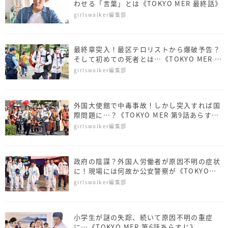
わせる「言葉」とは《TOKYO MER 最終話》
girlswalker編集部
最終章突入！最区テロリストから爆破予告？
そして初めての死者とは…《TOKYO MER 第
10話あらすじ》
girlswalker編集部
外国大使館で中毒事故！しかし突入すれば国
際問題に…？《TOKYO MER 第9話あらす
じ》
girlswalker編集部
政府の陰謀？外国人労働者が原因不明の症状
に！現場には何故か公安警察が《TOKYO
MER 第7話あらすじ》
girlswalker編集部
小学生が謎の失踪、続いて原因不明の重症
に…《TOKYO MER 第6話あらすじ》