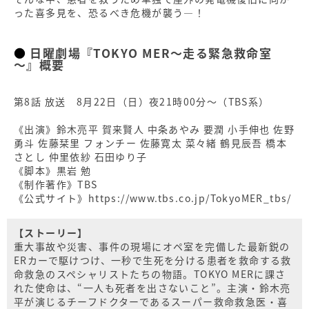
った喜多見を、恐るべき危機が襲う―！
日曜劇場『TOKYO MER～走る緊急救命室
～』概要
第8話 放送 8月22日（日）夜21時00分～（TBS系）
《出演》鈴木亮平 賀来賢人 中条あやみ 要潤 小手伸也 佐野
勇斗 佐藤栞里 フォンチー 佐藤寛太 菜々緒 鶴見辰吾 橋本
さとし 仲里依紗 石田ゆり子
《脚本》黒岩 勉
《制作著作》TBS
《公式サイト》https://www.tbs.co.jp/TokyoMER_tbs/
【ストーリー】
重大事故や災害、事件の現場にオペ室を完備した最新鋭の
ERカーで駆けつけ、一秒で生死を分ける患者を救命する救
命救急のスペシャリストたちの物語。TOKYO MERに課さ
れた使命は、“一人も死者を出さないこと”。主演・鈴木亮
平が演じるチーフドクターであるスーパー救命救急医・喜