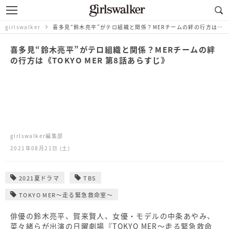
girlswalker
喜多見“鈴木亮平”がテロ組織と関係？MERチームの絆の行方は《TOKYO MER 第8話あらすじ》
喜多見“鈴木亮平”がテロ組織と関係？MERチームの絆
の行方は《TOKYO MER 第8話あらすじ》
girlswalker編集部
2021年08月21日 (土)
2021夏ドラマ
TBS
TOKYO MER～走る緊急救命室～
俳優の鈴木亮平、賀来賢人、女優・モデルの中条あやみ、
菜々緒らが出演の日曜劇場『TOKYO MER～走る緊急救命