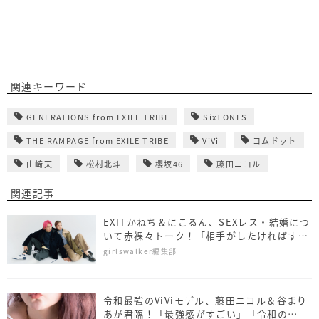
関連キーワード
GENERATIONS from EXILE TRIBE
SixTONES
THE RAMPAGE from EXILE TRIBE
ViVi
コムドット
山﨑天
松村北斗
櫻坂46
藤田ニコル
関連記事
EXITかねち＆にこるん、SEXレス・結婚につ
いて赤裸々トーク！「相手がしたければする
よ〜」
girlswalker編集部
令和最強のViViモデル、藤田ニコル＆谷まり
あが君臨！「最強感がすごい」「令和の