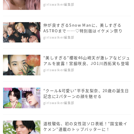
ViVi」
girlswalker編集部
仲が良すぎるSnow Manに、美しすぎる
ASTROまで……♡特別版はイケメン祭り
girlswalker編集部
“美しすぎる”櫻坂46山崎天が激レアなビジュ
アルを披露！宮脇咲良、JO1川西拓実も登場
girlswalker編集部
“クール&可愛い”平手友梨奈、20歳の誕生日
記念に2パターンの顔を魅せる
girlswalker編集部
道枝駿佑、初の女性誌ソロ表紙！“国宝級イ
ケメン”連載のトップバッターに！