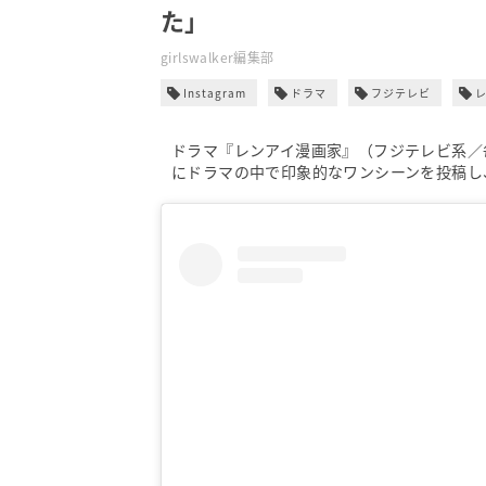
た」
girlswalker編集部
Instagram
ドラマ
フジテレビ
ドラマ『レンアイ漫画家』（フジテレビ系／毎週木曜
にドラマの中で印象的なワンシーンを投稿し