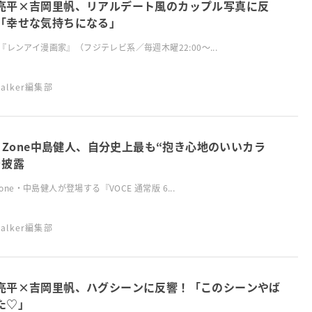
亮平×吉岡里帆、リアルデート風のカップル写真に反
「幸せな気持ちになる」
『レンアイ漫画家』（フジテレビ系／毎週木曜22:00～...
swalker編集部
xy Zone中島健人、自分史上最も“抱き心地のいいカラ
を披露
 Zone・中島健人が登場する『VOCE 通常版 6...
swalker編集部
亮平×吉岡里帆、ハグシーンに反響！「このシーンやば
た♡」