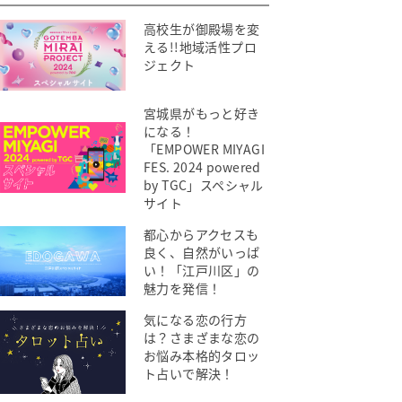
高校生が御殿場を変
える!!地域活性プロ
ジェクト
宮城県がもっと好き
になる！
「EMPOWER MIYAGI
FES. 2024 powered
by TGC」スペシャル
サイト
都心からアクセスも
良く、自然がいっぱ
い！「江戸川区」の
魅力を発信！
気になる恋の行方
は？さまざまな恋の
お悩み本格的タロッ
ト占いで解決！