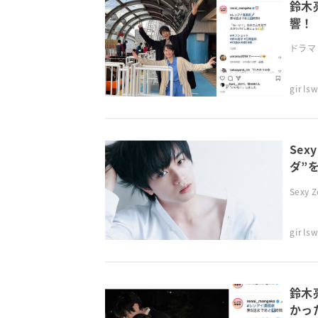
鈴木
響！
ドラマ
girl
Se
ダ”
Sexy
girl
鈴木
かっ