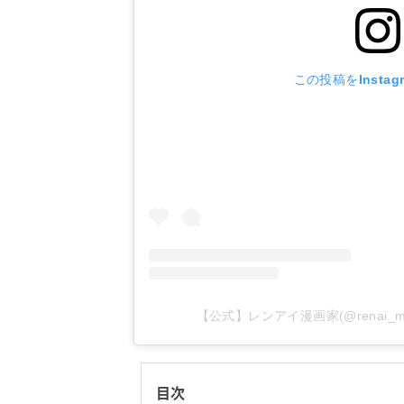
この投稿をInstag
【公式】レンアイ漫画家(@renai_m
目次