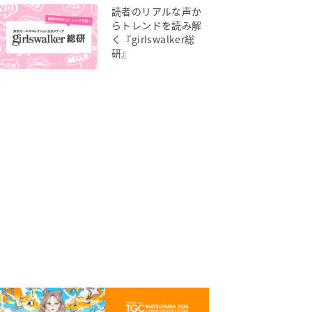
読者のリアルな声か
らトレンドを読み解
く『girlswalker総
研』