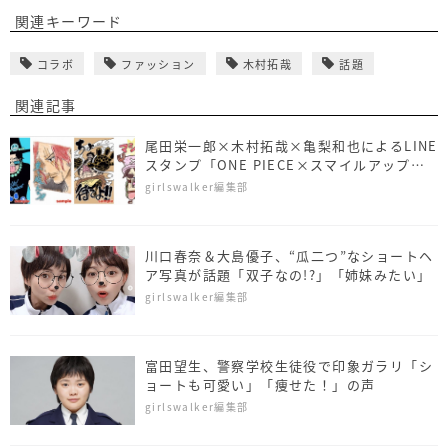
関連キーワード
コラボ
ファッション
木村拓哉
話題
関連記事
尾⽥栄⼀郎×⽊村拓哉×⻲梨和也によるLINE
スタンプ「ONE PIECE×スマイルアップス
タンプ」発売
girlswalker編集部
川口春奈＆大島優子、“瓜二つ”なショートヘ
ア写真が話題「双子なの!?」「姉妹みたい」
girlswalker編集部
富田望生、警察学校生徒役で印象ガラリ「シ
ョートも可愛い」「痩せた！」の声
girlswalker編集部