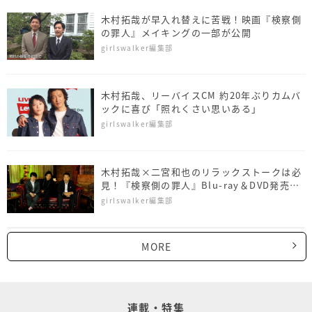
木村拓哉が早入れ替えに苦戦！映画『検察側
の罪人』メイキングの一部が公開
girlswalker編集部
木村拓哉、リーバイスCM 約20年ぶりカムバ
ックに喜び「照れくさい思いある」
girlswalker編集部
木村拓哉×二宮和也のリラックストークは必
見！『検察側の罪人』Blu-ray＆DVD発売決
定
girlswalker編集部
MORE
連載・特集