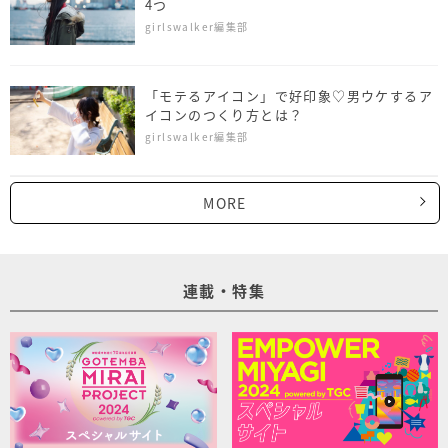
4つ
girlswalker編集部
「モテるアイコン」で好印象♡男ウケするア
イコンのつくり方とは？
girlswalker編集部
MORE
連載・特集