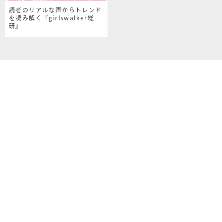
読者のリアルな声からトレンド
を読み解く『girlswalker総
研』