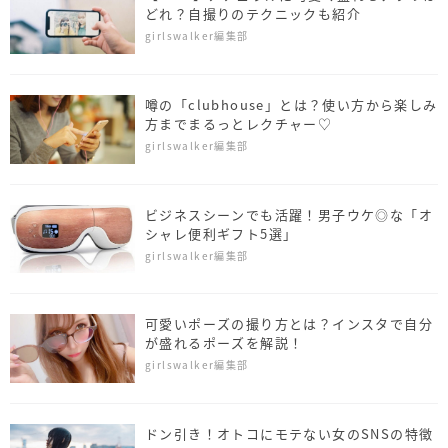
どれ？自撮りのテクニックも紹介
girlswalker編集部
噂の「clubhouse」とは？使い方から楽しみ
方までまるっとレクチャー♡
girlswalker編集部
ビジネスシーンでも活躍！男子ウケ◎な「オ
シャレ便利ギフト5選」
girlswalker編集部
可愛いポーズの撮り方とは？インスタで自分
が盛れるポーズを解説！
girlswalker編集部
ドン引き！オトコにモテない女のSNSの特徴