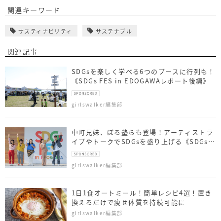
関連キーワード
サスティナビリティ
サステナブル
関連記事
SDGsを楽しく学べる6つのブースに行列も！
《SDGs FES in EDOGAWAレポート後編》
girlswalker編集部
中町兄妹、ぼる塾らも登場！アーティストラ
イブやトークでSDGsを盛り上げる《SDGs
FES in EDOGAWA》
girlswalker編集部
1日1食オートミール！簡単レシピ4選！置き
換えるだけで痩せ体質を持続可能に
girlswalker編集部