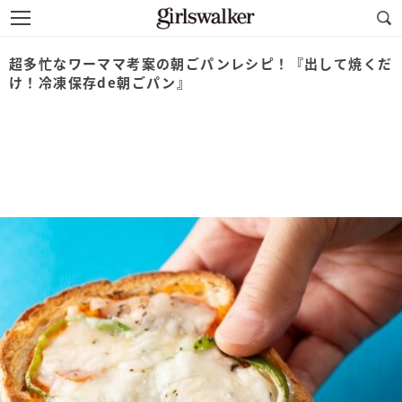
超多忙なワーママ考案の朝ごパンレシピ！『出して焼くだ
け！冷凍保存de朝ごパン』