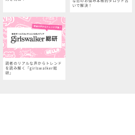
な恋のお悩み本格的タロット占
いで解決！
読者のリアルな声からトレンド
を読み解く『girlswalker総
研』