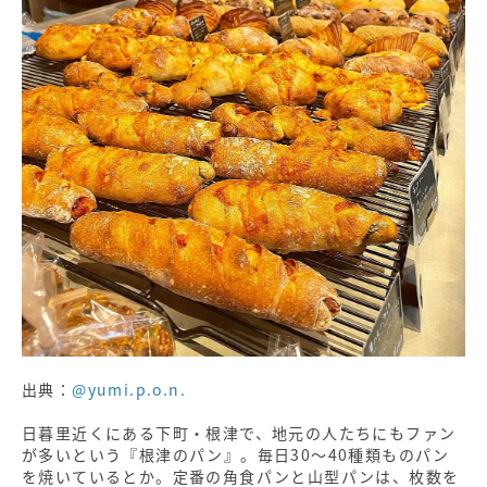
出典：
@yumi.p.o.n.
日暮里近くにある下町・根津で、地元の人たちにもファン
が多いという『根津のパン』。毎日30〜40種類ものパン
を焼いているとか。定番の角食パンと山型パンは、枚数を