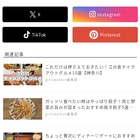
X
Instagram
TikTok
Pintarest
関連記事
これだけは押さえておきたい！江の島テイク
アウトグルメ10選【神奈川】
girlswalker編集部
ガッツリ食べたい時はやっぱり餃子！肉と野
菜の旨みが詰まったおすすめ焼き餃子5選
【東京】
girlswalker編集部
ちょっと贅沢にディナー♡デートにおすすめ