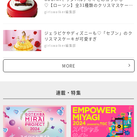
♡【ローソン】全31種類のクリスマスケーキ
がお目見え
girlswalker編集部
ジェラピケやディズニーも♡「セブン」のク
リスマスケーキが可愛すぎ
girlswalker編集部
MORE
連載・特集