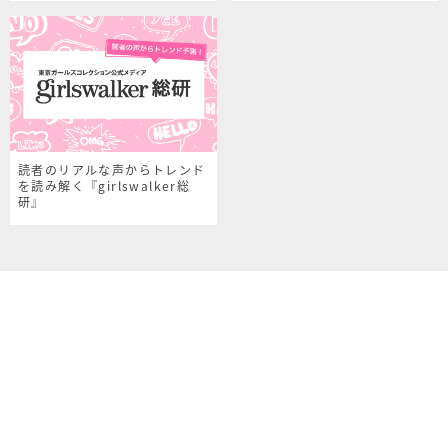
読者のリアルな声からトレンド
を読み解く『girlswalker総
研』