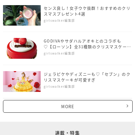
センス良し！女子ウケ抜群！おすすめのクリ
スマスプレゼント4選
girlswalker編集部
GODIVAやサダハルアオキとのコラボも
♡【ローソン】全31種類のクリスマスケーキ
がお目見え
girlswalker編集部
ジェラピケやディズニーも♡「セブン」のク
リスマスケーキが可愛すぎ
girlswalker編集部
MORE
連載・特集