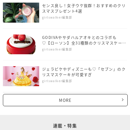
センス良し！女子ウケ抜群！おすすめのクリ
スマスプレゼント4選
girlswalker編集部
GODIVAやサダハルアオキとのコラボも
♡【ローソン】全31種類のクリスマスケーキ
がお目見え
girlswalker編集部
ジェラピケやディズニーも♡「セブン」のク
リスマスケーキが可愛すぎ
girlswalker編集部
MORE
連載・特集