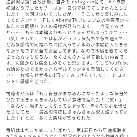
江野沢は第1話放送後、自身のInstagramにて「#ドラ恋
初回どうでしたか？ はぁー自分で見ててもきゅんとしま
した！ 次回は泣いてましたが……そこもぜひ楽しみにし
てください^ ^ そしてAbemaTVプレミアムの会員限定で
私たちの同棲ハウスの模様が見られます！ 今見てるけ
ど……こちらは本編よりもっときゅんが詰まってます……
（笑）そしてここでは私がどういう気持ちで彼を選んで、
どんな感情で同棲ハウスに入っているのか本編に入りきら
なかったですが全てお話してます。なので本編を観てくだ
さった方はもちろん、たくさんの方に見て欲しい内容で
す。次回からも倍楽しめるかと思います。そしてYouTube
も始めたのでよかったらぜひチャンネル登録してくださ
い！ お知らせが多い1日ですみませんでした！」とコメ
ントし感想を述べた。
視聴者からは「もう自分がまなみんになったような気分で
ひたすらきゅんきゅんしていい意味で疲れた！（笑）」
「なんか、恥ずかしくなってしまって、時々スマホを伏せ
たりしてた」「最高の演技にきゅんきゅん沢山詰まってま
した！」など、多くの感想が寄せられた。
番組はまだまだ始まったばかり。第1話目から早速視聴者
を“きゅんきゅん”させた江野沢がどのような恋物語を紡い