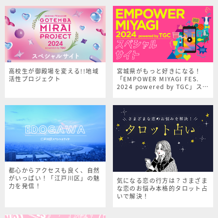
高校生が御殿場を変える!!地域
宮城県がもっと好きになる！
活性プロジェクト
「EMPOWER MIYAGI FES.
2024 powered by TGC」スペ
シャルサイト
都心からアクセスも良く、自然
がいっぱい！「江戸川区」の魅
気になる恋の行方は？さまざま
力を発信！
な恋のお悩み本格的タロット占
いで解決！