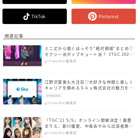
TikTok
Pintarest
関連記事
ミニ丈から覗くほっそり“絶対領域”まとめ♡
セクシー派ポップキュート派？《TGC 2021
AW》
girlswalker編集部
江野沢愛美も大注目♡大好きな仲間と楽しく
キャリアを積めるＳｋｙ株式会社の魅力をア
ピール
girlswalker編集部
『TGC'21 S/S』オンライン開催決定！飯豊
まりえ、新川優愛、中条あやみら出演者第一
弾も発表！
girlswalker編集部