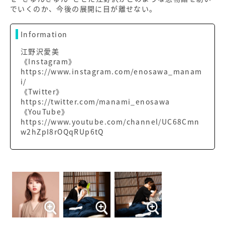
でいくのか、今後の展開に目が離せない。
Information
江野沢愛美
《Instagram》
https://www.instagram.com/enosawa_manam
i/
《Twitter》
https://twitter.com/manami_enosawa
《YouTube》
https://www.youtube.com/channel/UC68Cmn
w2hZpI8rOQqRUp6tQ