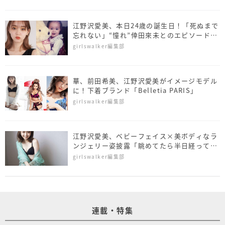
江野沢愛美、本日24歳の誕生日！「死ぬまで
忘れない」“憧れ”倖田來未とのエピソードあ
かす
girlswalker編集部
華、前田希美、江野沢愛美がイメージモデル
に！下着ブランド「Belletia PARIS」
girlswalker編集部
江野沢愛美、ベビーフェイス×美ボディなラ
ンジェリー姿披露「眺めてたら半日経ってま
した」
girlswalker編集部
連載・特集