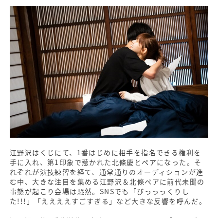
江野沢はくじにて、1番はじめに相手を指名できる権利を
手に入れ、第1印象で惹かれた北條慶とペアになった。そ
れぞれが演技練習を経て、通常通りのオーディションが進
む中、大きな注目を集める江野沢＆北條ペアに前代未聞の
事態が起こり会場は騒然。SNSでも「びっっっくりし
た!!!」「ええええすごすぎる」など大きな反響を呼んだ。