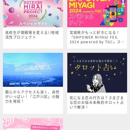
高校生が御殿場を変える!!地域
宮城県がもっと好きになる！
活性プロジェクト
「EMPOWER MIYAGI FES.
2024 powered by TGC」スペ
シャルサイト
都心からアクセスも良く、自然
がいっぱい！「江戸川区」の魅
気になる恋の行方は？さまざま
力を発信！
な恋のお悩み本格的タロット占
いで解決！