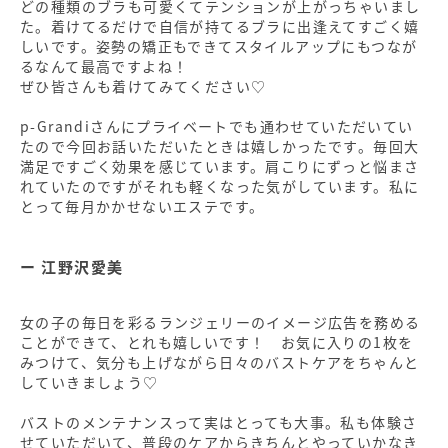
どの種類のブラも可愛くてテンションが上がっちゃいまし
た。着けてるだけで自信が持てるブラに出逢えてすごく嬉
しいです。姿勢の矯正もできてスタイルアップにもつなが
るなんて最高ですよね！
ぜひ皆さんも着けてみてください♡
p-Grandiさんにプライベートでも通わせていただいてい
たので今回お話いただいたときは嬉しかったです。毎回大
満足ですごく効果を感じています。肩こりにずっと悩まさ
れていたのですがそれも軽くなった気がしています。私に
とって毎月かかせないエステです。
江野沢愛美
女の子の毎日を彩るランジェリーのイメージ広告を務める
ことができて、とれも嬉しいです！ お気に入りの1枚を
みつけて、気分も上げながら日々のバストケアをちゃんと
していきましょう♡
バストのメンテナンスって実はとっても大事。私も体験さ
せていただいて、普段のケアからきちんとやっていかなき