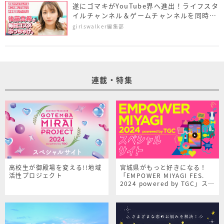
遂にゴマキがYouTube界へ進出！ライフスタ
イルチャンネル＆ゲームチャンネルを同時開
設
girlswalker編集部
連載・特集
高校生が御殿場を変える!!地域
宮城県がもっと好きになる！
活性プロジェクト
「EMPOWER MIYAGI FES.
2024 powered by TGC」スペ
シャルサイト