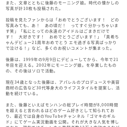
また、文章とともに後藤のモーニング娘。時代の懐かしの
写真が計10枚も投稿された。
投稿を見たファンからは「おめでとうございます！ どの
写真みても、あ！ あの頃だ！ ってすぐ分かっちゃいま
す笑」「私にとっての永遠のアイドルはごまきだけで
す！ 大好きです！ おめでとうございます！」「真希ち
ゃんデビュー21周年おめでとう エモ過ぎる写真ばっかり
で泣ける！」など、多くのお祝いコメントが集まった。
後藤は、1999年の9月9日にデビューしてから、今年で21
年目を迎える。2002年にモーニング娘。を卒業したもの
の、その後はソロで活動。
現在34歳となった後藤は、アパレルのプロデュースや美容
商材の広告など30代等身大のライフスタイルを提案し、活
動を続けている。
また、後藤といえばモンハンの総プレイ時間が8,000時間
を超えると言われるほどのゲーム好きとして知られてお
り、最近では自身のYouTubeチャンネル『ゴマキのギル
ド』にてゲーム実況動画を公開。それが大きな人気を博し