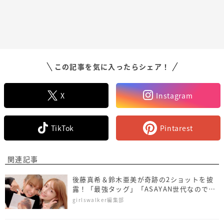
この記事を気に入ったらシェア！
X
Instagram
TikTok
Pintarest
関連記事
後藤真希＆鈴木亜美が奇跡の2ショットを披
露！「最強タッグ」「ASAYAN世代なので胸
熱」
girlswalker編集部