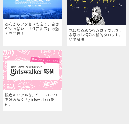
都心からアクセスも良く、自然
がいっぱい！「江戸川区」の魅
気になる恋の行方は？さまざま
力を発信！
な恋のお悩み本格的タロット占
いで解決！
読者のリアルな声からトレンド
を読み解く『girlswalker総
研』