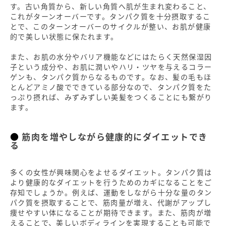
す。古い角質から、新しい角質へ肌が生まれ変わること、
これがターンオーバーです。タンパク質を十分摂取するこ
とで、このターンオーバーのサイクルが整い、お肌が健康
的で美しい状態に保たれます。
また、お肌の水分やバリア機能などにはたらく天然保湿因
子という成分や、お肌に潤いやハリ・ツヤを与えるコラー
ゲンも、タンパク質からなるものです。なお、髪の毛もほ
とんどアミノ酸でできている部分なので、タンパク質をた
っぷり摂れば、みずみずしい美髪をつくることにも繋がり
ます。
筋肉を増やしながら健康的にダイエットでき
る
多くの女性が興味関心をよせるダイエット。タンパク質は
より健康的なダイエットを行うためのカギになることをご
存知でしょうか。例えば、運動をしながら十分な量のタン
パク質を摂取することで、筋肉量が増え、代謝がアップし
痩せやすい体になることが期待できます。また、筋肉が増
えることで、美しいボディラインを実現することも可能で