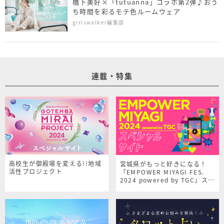
橋下美好×「tutuanna」コラボ第2弾♪おう
ち時間を彩るモテ色ルームウェア
girlswalker編集部
連載・特集
高校生が御殿場を変える!!地域
宮城県がもっと好きになる！
活性プロジェクト
「EMPOWER MIYAGI FES.
2024 powered by TGC」スペ
シャルサイト