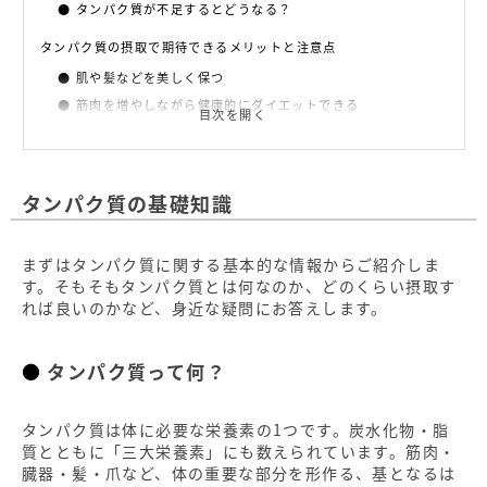
タンパク質が不足するとどうなる？
タンパク質の摂取で期待できるメリットと注意点
肌や髪などを美しく保つ
筋肉を増やしながら健康的にダイエットできる
目次を開く
タンパク質の過剰摂取に注意
タンパク質を豊富に含む食品とおすすめメニュー
タンパク質の基礎知識
タンパク質を豊富に含む食品
タンパク質を摂取するためのおすすめメニュー
タンパク質の摂取に関するポイント
まずはタンパク質に関する基本的な情報からご紹介しま
す。そもそもタンパク質とは何なのか、どのくらい摂取す
タンパク質を上手に摂り入れて女子力アップにつなげよう
れば良いのかなど、身近な疑問にお答えします。
タンパク質って何？
タンパク質は体に必要な栄養素の1つです。炭水化物・脂
質とともに「三大栄養素」にも数えられています。筋肉・
臓器・髪・爪など、体の重要な部分を形作る、基となるは